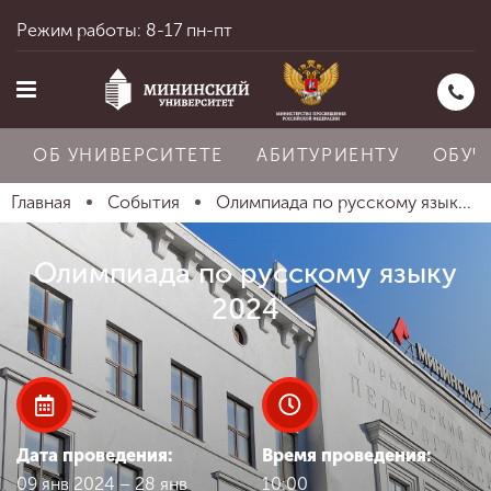
Режим работы: 8-17 пн-пт
ОБ УНИВЕРСИТЕТЕ
АБИТУРИЕНТУ
ОБУЧ
Главная
События
Олимпиада по русскому язык...
Главная
Олимпиада по русскому языку
2024
Об университете
Абитуриенту
Дата проведения:
Время проведения:
09 янв 2024 – 28 янв
10:00