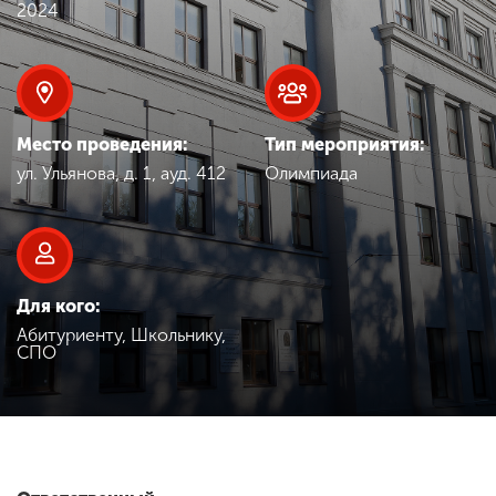
Обучение
2024
Наука
Место проведения:
Тип мероприятия:
Международная
ул. Ульянова, д. 1, ауд. 412
Олимпиада
деятельность
Другие виды
деятельности
Для кого:
Абитуриенту, Школьнику,
СПО
Студенческая жизнь
Сведения об
образовательной
организации