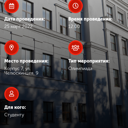
Обучение
Дата проведения:
Время проведения:
Наука
25 март 2022
12:00
Международная
деятельность
Место проведения:
Тип мероприятия:
Другие виды
Корпус 7, ул.
Олимпиада
деятельности
Челюскинцев, 9
Студенческая жизнь
Для кого:
Сведения об
Студенту
образовательной
организации