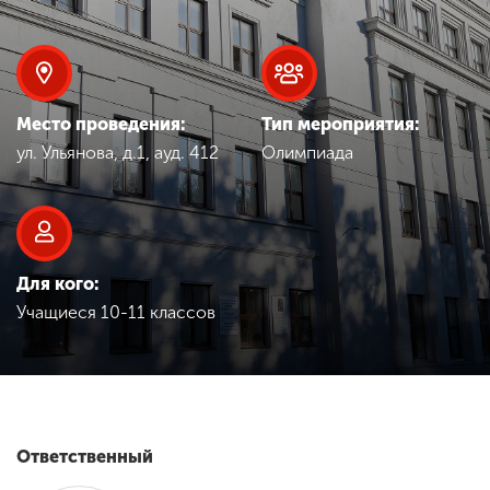
Обучение
Наука
Место проведения:
Тип мероприятия:
ул. Ульянова, д.1, ауд. 412
Олимпиада
Международная
деятельность
Другие виды
деятельности
Для кого:
Учащиеся 10-11 классов
Студенческая жизнь
Сведения об
образовательной
Ответственный
организации