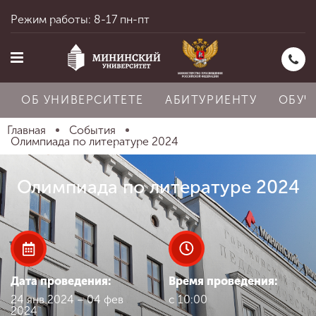
Режим работы: 8-17 пн-пт
ОБ УНИВЕРСИТЕТЕ
АБИТУРИЕНТУ
ОБУЧ
Главная
События
Олимпиада по литературе 2024
Главная
Олимпиада по литературе 2024
Об университете
Абитуриенту
Дата проведения:
Время проведения:
24 янв 2024 – 04 фев
с 10:00
2024