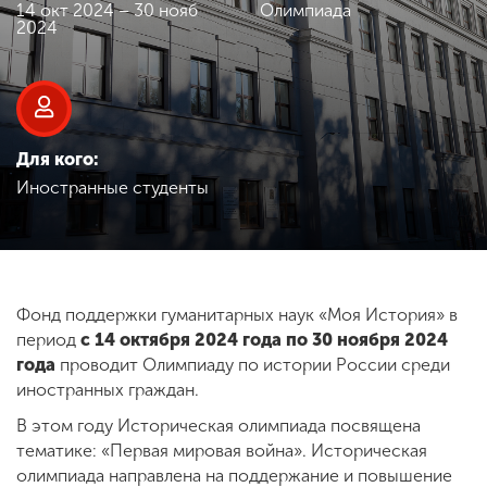
Обучение
14 окт 2024 – 30 нояб
Олимпиада
2024
Наука
Международная
Для кого:
деятельность
Иностранные студенты
Другие виды
деятельности
Фонд поддержки гуманитарных наук «Моя История» в
период
с 14 октября 2024 года по 30 ноября 2024
Студенческая жизнь
года
проводит Олимпиаду по истории России среди
иностранных граждан.
В этом году Историческая олимпиада посвящена
Сведения об
образовательной
тематике: «Первая мировая война». Историческая
организации
олимпиада направлена на поддержание и повышение