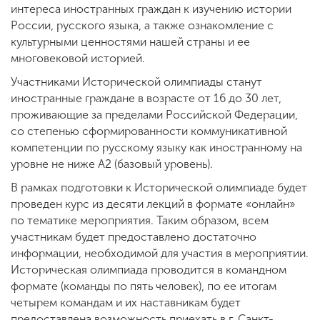
интереса иностранных граждан к изучению истории
России, русского языка, а также ознакомление с
культурными ценностями нашей страны и ее
ENG
SPN
CHI
многовековой историей.
Участниками Исторической олимпиады станут
иностранные граждане в возрасте от 16 до 30 лет,
проживающие за пределами Российской Федерации,
Приемная
комиссия
со степенью сформированности коммуникативной
+7 (831) 262-26-20
компетенции по русскому языку как иностранному на
уровне не ниже А2 (базовый уровень).
В рамках подготовки к Исторической олимпиаде будет
проведен курс из десяти лекций в формате «онлайн»
по тематике мероприятия. Таким образом, всем
участникам будет предоставлено достаточно
информации, необходимой для участия в мероприятии.
Историческая олимпиада проводится в командном
формате (команды по пять человек), по ее итогам
четырем командам и их наставникам будет
предоставлена возможность приехать в г. Санкт-