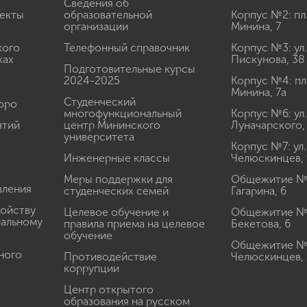
Сведения об
екты
образовательной
Корпус №2: пл
организации
Минина, 7
кого
Телефонный справочник
Корпус №3: ул.
ках
Пискунова, 38
Подготовительные курсы
2024-2025
Корпус №4: пл
Минина, 7а
Студенческий
юро
многофункциональный
Корпус №6: ул.
ятий
центр Мининского
Луначарского,
университета
Корпус №7: ул.
Инженерные классы
Челюскинцев, 
Меры поддержки для
Общежитие № 1
вления
студенческих семей
Гагарина, 6
ройству
Целевое обучение и
Общежитие № 2
иальному
правила приема на целевое
Бекетова, 6
обучение
Общежитие № 3
ного
Противодействие
Челюскинцев, 
коррупции
Центр открытого
образования на русском