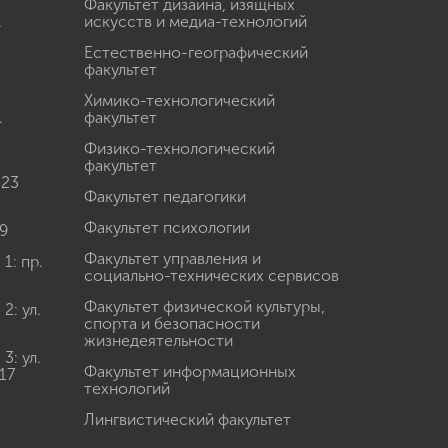
Факультет дизайна, изящных
.
искусств и медиа-технологий
Естественно-географический
факультет
Химико-технологический
.
факультет
Физико-технологический
факультет
 23
Факультет педагогики
Факультет психологии
9
Факультет управления и
: пр.
социально-технических сервисов
Факультет физической культуры,
: ул.
спорта и безопасности
жизнедеятельности
: ул.
Факультет информационных
17
технологий
Лингвистический факультет