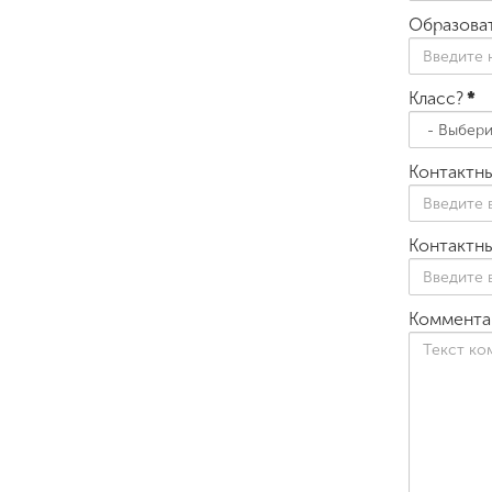
Образоват
Класс?
*
Контактны
Контактн
Коммента