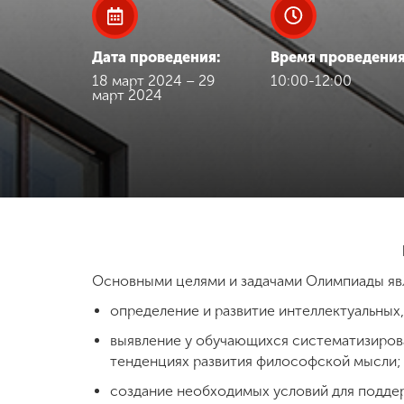
Международная
деятельность
Дата проведения:
Время проведения
18 март 2024 – 29
10:00-12:00
март 2024
Другие виды
деятельности
Студенческая
жизнь
Сведения об
образовательной
Основными целями и задачами Олимпиады яв
организации
определение и развитие интеллектуальных
выявление у обучающихся систематизирова
Приемная
тенденциях развития философской мысли;
комиссия
+7 (831) 262-26-20
создание необходимых условий для поддер