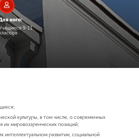
Для кого:
Учащиеся 9-11
классов
в
щихся;
еской культуры, в том числе, о современных
я их мировоззренческих позиций;
их интеллектуальном развитии, социальной