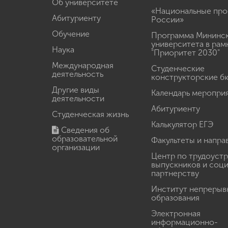
Об университете
«Национальные про
Абитуриенту
России»
Обучение
Программа Мининс
университета в рам
Наука
"Приоритет 2030"
Международная
Студенческие
деятельность
конструкторские б
Другие виды
Календарь меропри
деятельности
Абитуриенту
Студенческая жизнь
Калькулятор ЕГЭ
Сведения об
образовательной
Факультеты и напра
организации
Центр по трудоуст
выпускников и соц
партнерству
Институт непрерыв
образования
Электронная
информационно-