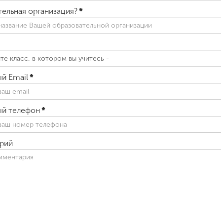
ельная организация?
*
й Email
*
ый телефон
*
рий