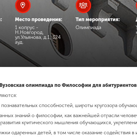
:
Место проведения:
Тип мероприятия:
1 копрус -
Олимпиада
Н.Новгород,
ул.Ульянова, д.1, 324
ауд.
Вузовская олимпиада по Философии для абитуриенто
ляются:
, познавательных способностей, широты кругозора обучаю
нных знаний о философии, как важнейшей отрасли человеч
 развития критического мышления обучающихся, укреплени
жки одаренных детей, в том числе оказание содействия в 