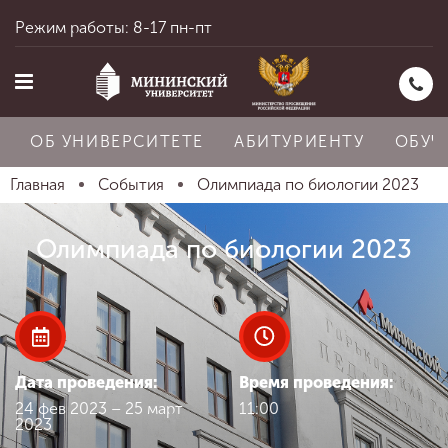
Режим работы: 8-17 пн-пт
ОБ УНИВЕРСИТЕТЕ
АБИТУРИЕНТУ
ОБУЧ
Главная
События
Олимпиада по биологии 2023
Главная
Олимпиада по биологии 2023
Об университете
Абитуриенту
Дата проведения:
Время проведения:
24 фев 2023 – 25 март
11:00
2023