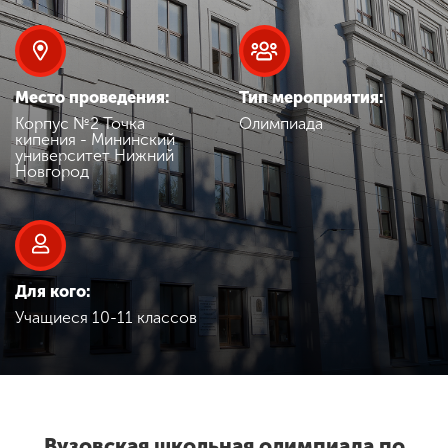
Обучение
Наука
Место проведения:
Тип мероприятия:
Корпус №2 Точка
Олимпиада
кипения - Мининский
Международная
университет Нижний
деятельность
Новгород
Другие виды
деятельности
Для кого:
Учащиеся 10-11 классов
Студенческая жизнь
Сведения об
образовательной
организации
Вузовская школьная олимпиада по