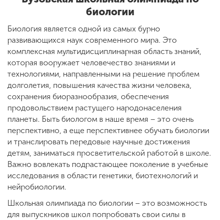
биологии
Биология является одной из самых бурно
ENG
SPN
CHI
развивающихся наук современного мира. Это
комплексная мультидисциплинарная область знаний,
которая вооружает человечество знаниями и
технологиями, направленными на решение проблем
Приемная
долголетия, повышения качества жизни человека,
комиссия
сохранения биоразнообразия, обеспечения
+7 (831) 262-26-20
продовольствием растущего народонаселения
планеты. Быть биологом в наше время – это очень
перспективно, а еще перспективнее обучать биологии
и транслировать передовые научные достижения
детям, заниматься просветительской работой в школе.
Важно вовлекать подрастающее поколение в учебные
исследования в области генетики, биотехнологий и
нейробиологии.
Школьная олимпиада по биологии – это возможность
для выпускников школ попробовать свои силы в