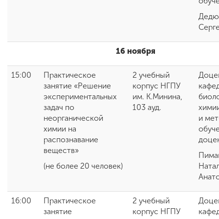
обуч
Дедю
Серг
16 ноября
15:00
Практическое
2 учебный
Доце
занятие «Решение
корпус НГПУ
кафе
экспериментальных
им. К.Минина,
биоло
задач по
103 ауд.
химии
неорганической
и ме
химии на
обучен
распознавание
доце
веществ»
Пима
(не более 20 человек)
Ната
Анат
16:00
Практическое
2 учебный
Доце
занятие
корпус НГПУ
кафе