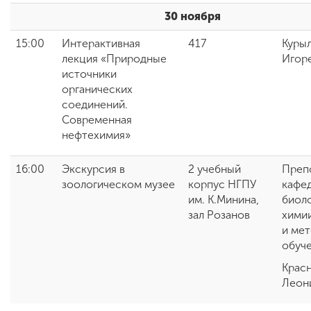
30 ноября
15:00
Интерактивная
417
Курыл
лекция «Природные
Игор
источники
органических
соединений.
Современная
нефтехимия»
16:00
Экскурсия в
2 учебный
Преп
зоологическом музее
корпус НГПУ
кафе
им. К.Минина,
биоло
зал Розанов
химии
и ме
обуч
Красн
Леон