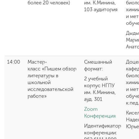
более 20 человек)
им. К.Минина,
биоло
103 аудитория
химии
и ме
обучен
Дыды
Мари
Анат
14:00
Мастер-
Смешанный
Доце
класс
«
Пишем обзор
формат:
кафе
литературы в
биоло
2 учебный
школьной
химии
корпус НГПУ
исследовательской
и ме
им. К.Минина,
работе
»
обуче
ауд. 301
к.пед
Zoom
Кисе
Конференция
Наде
Идентификатор
Юрье
конференции: