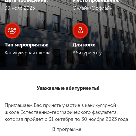
Дата проведения:
Место проведения:
Обучение
30 нояб 2023
Онлайн/Оффлайн
Наука
Международная
Тип мероприятия:
Для кого:
деятельность
Каникулярная школа
Абитуриенту
Другие виды
деятельности
Уважаемые абитуриенты!
Студенческая жизнь
Приглашаем Вас принять участие в каникулярной
школе Естественно-географического факультета,
Сведения об
которая пройдет с 31 октября по 30 ноября 2023 года
образовательной
В программе:
организации