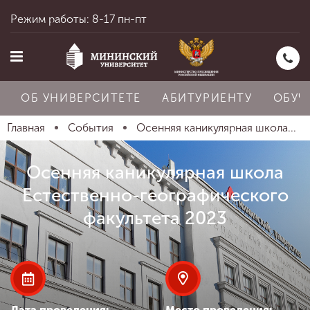
Режим работы: 8-17 пн-пт
ОБ УНИВЕРСИТЕТЕ
АБИТУРИЕНТУ
ОБУЧ
Главная
События
Осенняя каникулярная школа...
Главная
Осенняя каникулярная школа
Естественно-географического
Об университете
факультета 2023
Абитуриенту