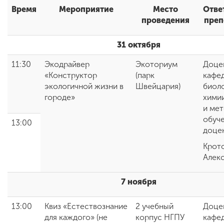
Время
Мероприятие
Место
Отве
проведения
преп
ENG
SPN
CHI
31 октября
11:30
Экодрайвер
Экоториум
Доце
«Конструктор
(парк
кафе
Приемная
экологичной жизни в
Швейцария)
биоло
комиссия
городе»
химии
+7 (831) 262-26-20
и ме
обуче
13:00
доце
Крото
Алек
7 ноября
13:00
Квиз «Естествознание
2 учебный
Доце
для каждого» (не
корпус НГПУ
кафе