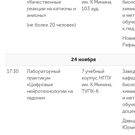
«Качественные
им. К.Минина,
биоло
реакции на катионы и
103 ауд.
химии
анионы»
и ме
обуче
(не более 20 человек)
к.пед
Нови
Рафа
24 ноября
17:30
Лабораторный
7 учебный
Заве
практикум
корпус НГПУ
кафе
«Цифровые
им. К.Минина,
биоло
нейротехнологии на
ТУПК-6
химии
ладони»
и ме
обуче
доце
Давы
Юрье