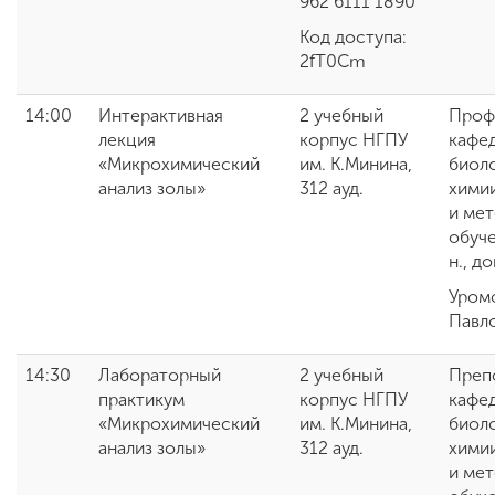
962 6111 1890
Код доступа:
2fT0Cm
14:00
Интерактивная
2 учебный
Проф
лекция
корпус НГПУ
кафе
«Микрохимический
им. К.Минина,
биоло
анализ золы
»
312 ауд.
химии
и ме
обуче
н., д
Уром
Павл
14:30
Лабораторный
2 учебный
Преп
практикум
корпус НГПУ
кафе
«Микрохимический
им. К.Минина,
биоло
анализ золы
»
312 ауд.
химии
и ме