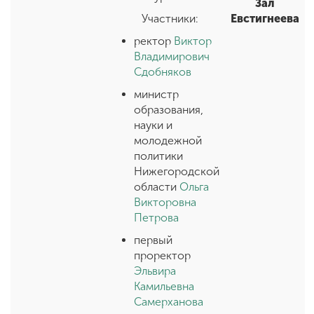
Зал
Участники:
Евстигнеева
ректор
Виктор
Владимирович
Сдобняков
министр
образования,
науки и
молодежной
политики
Нижегородской
области
Ольга
Викторовна
Петрова
первый
проректор
Эльвира
Камильевна
Самерханова