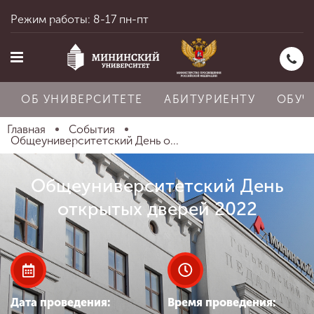
Режим работы: 8-17 пн-пт
ОБ УНИВЕРСИТЕТЕ
АБИТУРИЕНТУ
ОБУЧ
Главная
События
Общеуниверситетский День о...
Главная
Общеуниверситетский День
открытых дверей 2022
Об университете
Абитуриенту
Дата проведения:
Время проведения: