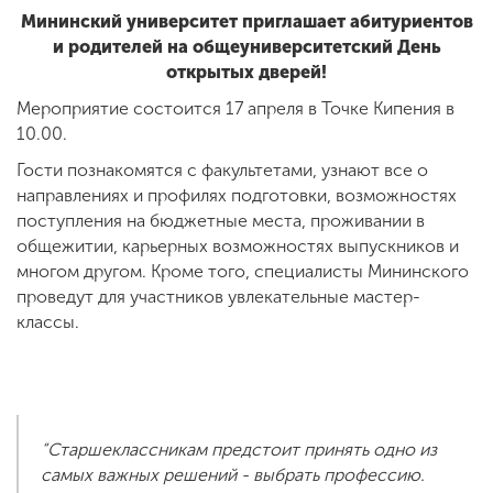
Мининский университет приглашает абитуриентов
и родителей на общеуниверситетский День
ENG
SPN
CHI
открытых дверей!
Мероприятие состоится 17 апреля в Точке Кипения в
10.00.
Гости познакомятся с факультетами, узнают все о
Приемная
направлениях и профилях подготовки, возможностях
комиссия
поступления на бюджетные места, проживании в
+7 (831) 262-26-20
общежитии, карьерных возможностях выпускников и
многом другом. Кроме того, специалисты Мининского
проведут для участников увлекательные мастер-
классы.
“Старшеклассникам предстоит принять одно из
самых важных решений - выбрать профессию.