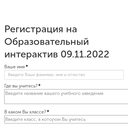
ENG
SPN
CHI
Регистрация на
Образовательный
Приемная
интерактив 09.11.2022
комиссия
+7 (831) 262-26-20
Ваше имя
*
Где вы учитесь?
*
В каком Вы классе?
*