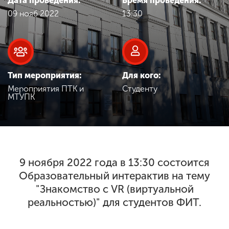
Дата проведения:
Время проведения:
Обучение
09 нояб 2022
13:30
Наука
Международная
Тип мероприятия:
Для кого:
деятельность
Мероприятия ПТК и
Студенту
МТУПК
Другие виды
деятельности
9 ноября 2022 года в 13:30 состоится
Студенческая жизнь
Образовательный интерактив на тему
"Знакомство с VR (виртуальной
Сведения об
реальностью)" для студентов ФИТ.
образовательной
организации