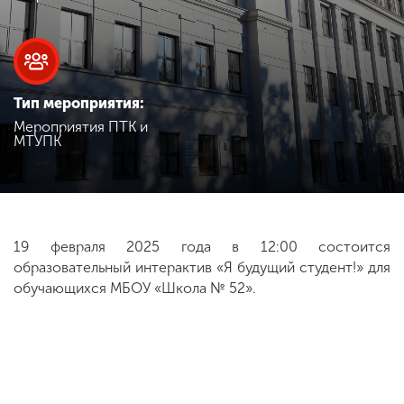
Обучение
Наука
Тип мероприятия:
Мероприятия ПТК и
Международная
МТУПК
деятельность
Другие виды
деятельности
19 февраля 2025 года в 12:00 состоится
образовательный интерактив «Я будущий студент!» для
обучающихся МБОУ «Школа № 52».
Студенческая жизнь
Сведения об
образовательной
организации