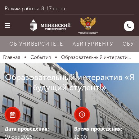
Режим работы: 8-17 пн-пт
ОБ УНИВЕРСИТЕТЕ
АБИТУРИЕНТУ
ОБУЧ
Главная
События
Образовательный интеракти...
Главная
Образовательный интерактив «Я
будущий студент!»
Об университете
Абитуриенту
Дата проведения:
Время проведения:
19 фев 2025
12:00