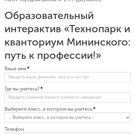
Образовательный
ENG
SPN
CHI
интерактив «Технопарк и
кванториум Мининского:
Приемная
путь к профессии!»
комиссия
+7 (831) 262-26-20
Ваше имя
*
Где вы учитесь?
*
Выберите класс, в котором вы учитесь
*
Телефон