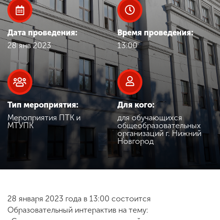
Обучение
Дата проведения:
Время проведения:
Наука
28 янв 2023
13:00
Международная
деятельность
Тип мероприятия:
Для кого:
Другие виды
Мероприятия ПТК и
для обучающихся
деятельности
МТУПК
общеобразовательных
организаций г. Нижний
Новгород
Студенческая жизнь
Сведения об
28 января 2023 года в 13:00 состоится
образовательной
Образовательный интерактив на тему:
организации