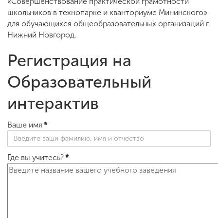
«Совершенствование практической грамотности
школьников в технопарке и кванториуме Мининского»
для обучающихся общеобразовательных организаций г.
ENG
SPN
CHI
Нижний Новгород.
Регистрация на
Образовательный
Приемная
комиссия
+7 (831) 262-26-20
интерактив
Ваше имя
*
Где вы учитесь?
*