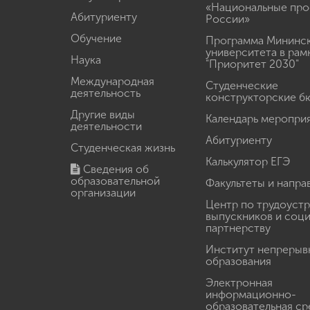
«Национальные про
Абитуриенту
России»
Обучение
Программа Мининс
университета в рам
Наука
"Приоритет 2030"
Международная
Студенческие
деятельность
конструкторские б
Другие виды
Календарь меропри
деятельности
Абитуриенту
Студенческая жизнь
Калькулятор ЕГЭ
Сведения об
образовательной
Факультеты и напра
организации
Центр по трудоуст
выпускников и соц
партнерству
Институт непрерыв
образования
Электронная
информационно-
образовательная ср