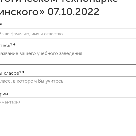
нского» 07.10.2022
*
итесь?
*
ы классе?
*
рий