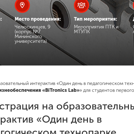
:
Место проведения:
Тип мероприятия:
Челюскинцев, 9
Мероприятия ПТК и
(корпус №7
МТУПК
Мининского
университета)
разовательный интерактив «Один день в педагогическом те
знеобеспечения «BiTronics Lab»
» для студентов первог
страция на образовательн
рактив «Один день в
гогическом технопарке