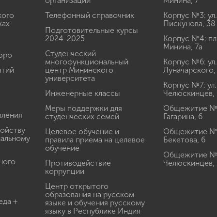
организации
Минина, 7
кого
Телефонный справочник
Корпус №3: ул.
ках
Пискунова, 38
Подготовительные курсы
2024-2025
Корпус №4: пл
Минина, 7а
Студенческий
юро
многофункциональный
Корпус №6: ул.
ятий
центр Мининского
Луначарского,
университета
Корпус №7: ул.
Инженерные классы
Челюскинцев, 
Меры поддержки для
Общежитие № 1
вления
студенческих семей
Гагарина, 6
ройству
Целевое обучение и
Общежитие № 2
иальному
правила приема на целевое
Бекетова, 6
обучение
Общежитие № 3
ного
Противодействие
Челюскинцев, 
коррупции
Центр открытого
образования на русском
еда +
языке и обучения русскому
языку в Республике Индия