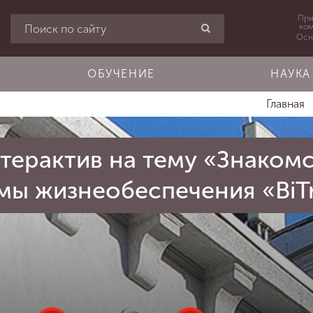
При
ко
Осн
ОБУЧЕНИЕ
НАУКА
Главная
терактив на тему «Знакомс
мы жизнеобеспечения «BiTr