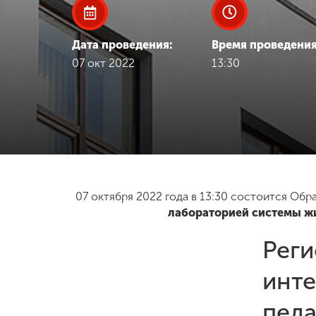
Международная
деятельность
Дата проведения:
Время проведения
07 окт 2022
13:30
Другие виды
деятельности
Студенческая
жизнь
07 октября 2022 года в 13:30 состоится Об
Сведения об
лабораторией системы жи
образовательной
организации
Реги
инте
Приемная
комиссия
+7 (831) 262-26-20
педа