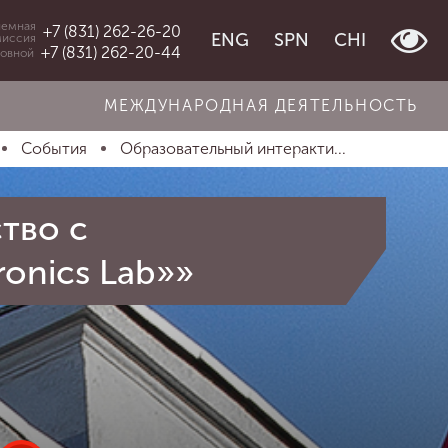
емная
+7 (831) 262-26-20
ENG
SPN
CHI
миссия
+7 (831) 262-20-44
овной
МЕЖДУНАРОДНАЯ ДЕЯТЕЛЬНОСТЬ
События
Образовательный интеракти...
тво с
onics Lab»»