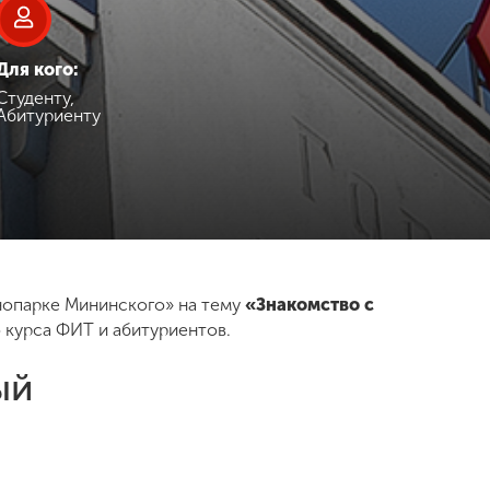
Для кого:
Студенту,
Абитуриенту
хнопарке Мининского» на тему
«Знакомство с
о курса ФИТ и абитуриентов.
ый