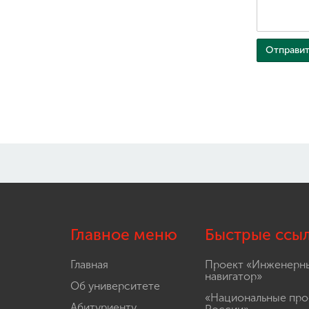
Главное меню
Быстрые ссы
Главная
Проект «Инженерн
навигатор»
Об университете
«Национальные про
Абитуриенту