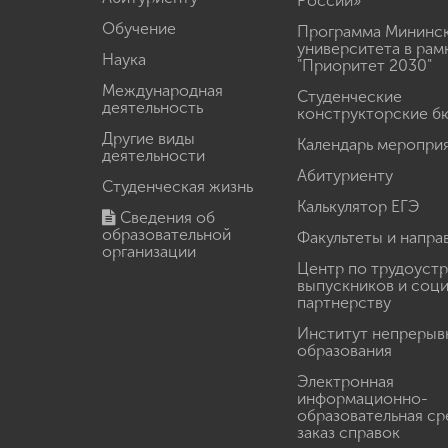
России»
Обучение
Программа Мининс
университета в рам
Наука
"Приоритет 2030"
Международная
Студенческие
деятельность
конструкторские б
Другие виды
Календарь меропри
деятельности
Абитуриенту
Студенческая жизнь
Калькулятор ЕГЭ
Сведения об
образовательной
Факультеты и напра
организации
Центр по трудоуст
выпускников и соц
партнерству
Институт непрерыв
образования
Электронная
информационно-
образовательная ср
заказ справок