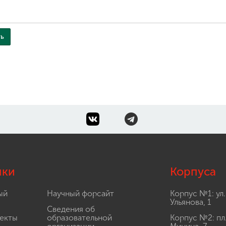
лки
Корпуса
ый
Научный форсайт
Корпус №1: ул.
Ульянова, 1
Сведения об
екты
образовательной
Корпус №2: пл