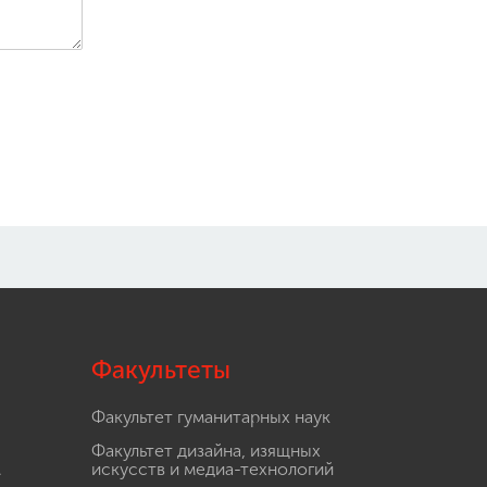
Факультеты
Факультет гуманитарных наук
Факультет дизайна, изящных
.
искусств и медиа-технологий