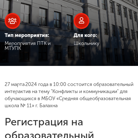
Обучение
Наука
Тип мероприятия:
Для кого:
Мероприятия ПТК и
Школьнику
Международная
МТУПК
деятельность
Другие виды
деятельности
27 марта 2024 года в 10:00 состоится образовательный
интерактив на тему "Конфликты и коммуникации" для
обучающихся в МБОУ «Средняя общеобразовательная
Студенческая жизнь
школа № 11» г. Балахна
Регистрация на
Сведения об
образовательной
образовательный
организации