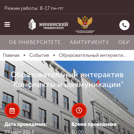
Режим работы: 8-17 пн-пт
ОБ УНИВЕРСИТЕТЕ
АБИТУРИЕНТУ
ОБУЧ
Главная
События
Образовательный интеракти...
Главная
Образовательный интерактив
"Конфликты и коммуникации"
Об университете
Абитуриенту
Дата проведения:
Время проведения:
27 март 2024
10:00