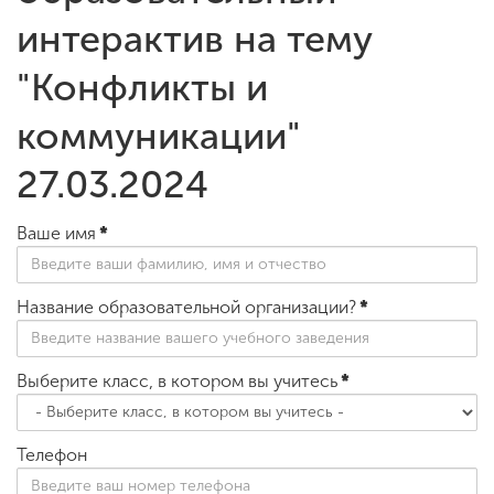
интерактив на тему
ENG
SPN
CHI
"Конфликты и
коммуникации"
27.03.2024
Приемная
комиссия
+7 (831) 262-26-20
Ваше имя
*
Название образовательной организации?
*
Выберите класс, в котором вы учитесь
*
Телефон