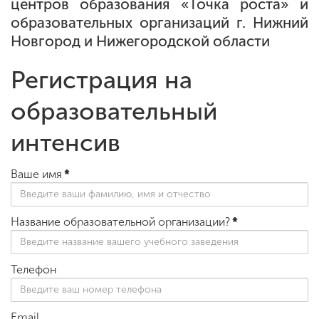
центров образования «Точка роста» и
образовательных организаций г. Нижний
Новгород и Нижегородской области
ENG
SPN
CHI
Регистрация на
образовательный
Приемная
комиссия
интенсив
+7 (831) 262-26-20
Ваше имя
*
Название образовательной организации?
*
Телефон
Email