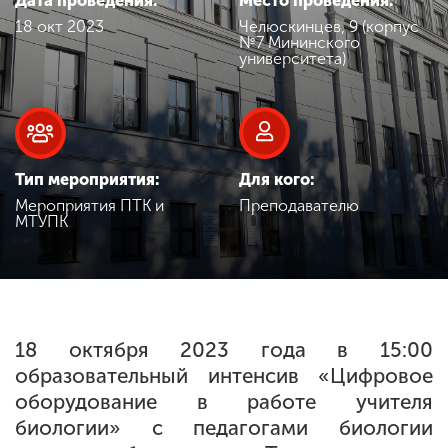
Дата проведения:
Место проведения:
Обучение
18 окт 2023
Челюскинцев, 9 (корпус
№7 Мининского
университета)
Наука
Международная
деятельность
Тип мероприятия:
Для кого:
Мероприятия ПТК и
Преподавателю
МТУПК
Другие виды
деятельности
Студенческая жизнь
18 октября 2023 года в 15:00
образовательный интенсив «Цифровое
Сведения об
оборудование в работе учителя
образовательной
биологии» с педагогами биологии
организации