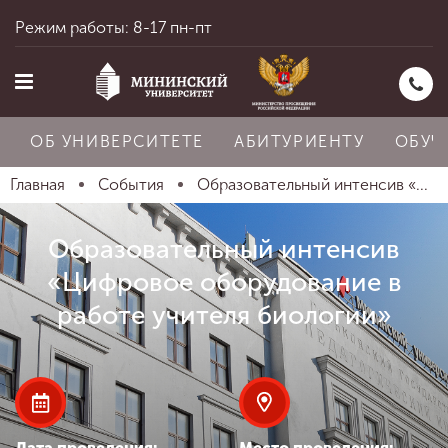
Режим работы: 8-17 пн-пт
ОБ УНИВЕРСИТЕТЕ
АБИТУРИЕНТУ
ОБУЧ
Главная
События
Образовательный интенсив «...
Главная
Образовательный интенсив
«Цифровое оборудование в
Об университете
работе учителя биологии»
Абитуриенту