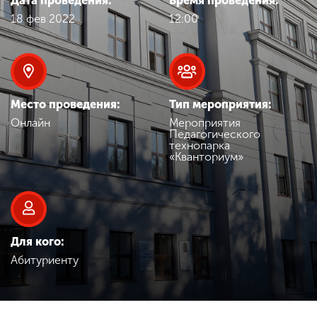
Дата проведения:
Время проведения:
Обучение
18 фев 2022
12:00
Наука
Международная
Место проведения:
Тип мероприятия:
деятельность
Онлайн
Мероприятия
Педагогического
технопарка
«Кванториум»
Другие виды
деятельности
Студенческая жизнь
Для кого:
Абитуриенту
Сведения об
образовательной
организации