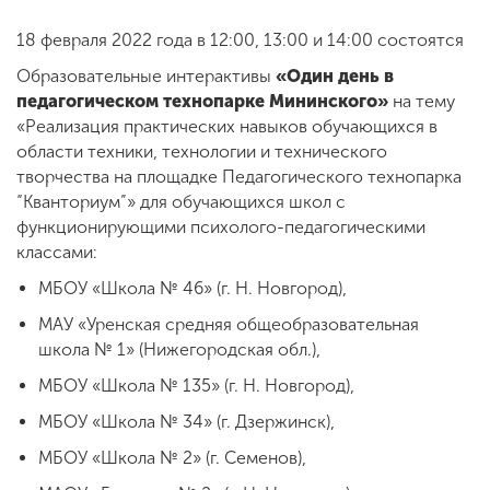
18 февраля 2022 года в 12:00, 13:00 и 14:00 состоятся
ENG
SPN
CHI
Образовательные интерактивы
«Один день в
педагогическом технопарке Мининского»
на тему
«Реализация практических навыков обучающихся в
области техники, технологии и технического
творчества на площадке Педагогического технопарка
Приемная
комиссия
“Кванториум”» для обучающихся школ с
+7 (831) 262-26-20
функционирующими психолого-педагогическими
классами:
МБОУ «Школа № 46» (г. Н. Новгород),
МАУ «Уренская средняя общеобразовательная
школа № 1» (Нижегородская обл.),
МБОУ «Школа № 135» (г. Н. Новгород),
МБОУ «Школа № 34» (г. Дзержинск),
МБОУ «Школа № 2» (г. Семенов),