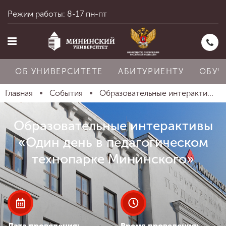
Режим работы: 8-17 пн-пт
ОБ УНИВЕРСИТЕТЕ
АБИТУРИЕНТУ
ОБУЧ
Главная
События
Образовательные интеракти...
Главная
Образовательные интерактивы
«Один день в педагогическом
Об университете
технопарке Мининского»
Абитуриенту