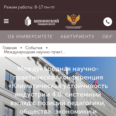
Режим работы: 8-17 пн-пт
ОБ УНИВЕРСИТЕТЕ
АБИТУРИЕНТУ
ОБУЧ
Главная
События
Международная научно-практ...
Главная
Международная научно-
практическая конференция
Об университете
«Климатическая устойчивость
индустрии 4.0: системный
Абитуриенту
взгляд с позиций педагогики,
общества, экономики и