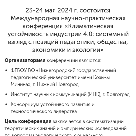
23-24 мая 2024 г. состоится
Международная научно-практическая
ENG
SPN
CHI
конференция «Климатическая
устойчивость индустрии 4.0: системный
взгляд с позиций педагогики, общества,
экономики и экологии»
Приемная
комиссия
Организаторами
конференции являются:
+7 (831) 262-26-20
ФГБОУ ВО «Нижегородский государственный
педагогический университет имени Козьмы
Минина», г. Нижний Новгород
Институт научных коммуникаций (ИНК), г. Волгоград
Консорциум устойчивого развития и
технологического лидерства
Цель конференции
заключается в систематизации
теоретических знаний и эмпирических исследований
по вопросам экологического, социального