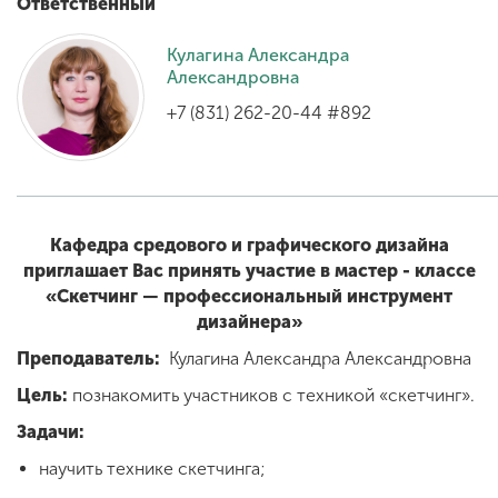
Ответственный
Кулагина Александра
ENG
SPN
CHI
Александровна
+7 (831) 262-20-44 #892
Приемная
комиссия
+7 (831) 262-26-20
Кафедра средового и графического дизайна
приглашает Вас принять участие в мастер - классе
«Скетчинг — профессиональный инструмент
дизайнера»
Преподаватель:
Кулагина Александра Александровна
Цель:
познакомить участников с техникой «скетчинг».
Задачи:
научить технике скетчинга;