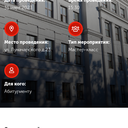
Дата проведения:
Время проведения:
Обучение
31 март 2023
15:30
Наука
Международная
Место проведения:
Тип мероприятия:
деятельность
ул. Луначарского д.23.
Мастер-класс
Другие виды
деятельности
Для кого:
Абитуриенту
Студенческая жизнь
Сведения об
образовательной
организации