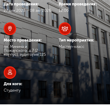
Обучение
Дата проведения:
Время проведения:
27 дек 2023 – 08 авг 2026
12:00
Наука
Международная
деятельность
Место проведения:
Тип мероприятия:
пл. Минина и
Мастер-класс
Пожарского, д.7 (2
корпус), аудитория 125
Другие виды
деятельности
Студенческая жизнь
Для кого:
Студенту
Сведения об
образовательной
организации