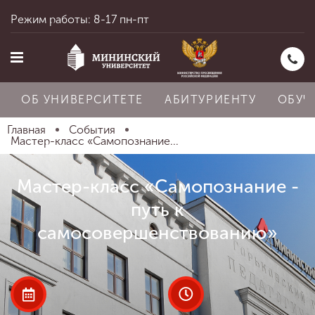
Режим работы: 8-17 пн-пт
ОБ УНИВЕРСИТЕТЕ
АБИТУРИЕНТУ
ОБУЧ
Главная
События
Мастер-класс «Самопознание...
Главная
Мастер-класс «Самопознание -
путь к
Об университете
самосовершенствованию»
Абитуриенту