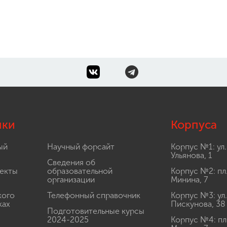
лки
Корпуса
ый
Научный форсайт
Корпус №1: ул.
Ульянова, 1
Сведения об
екты
образовательной
Корпус №2: пл
организации
Минина, 7
кого
Телефонный справочник
Корпус №3: ул.
ках
Пискунова, 38
Подготовительные курсы
2024-2025
Корпус №4: пл