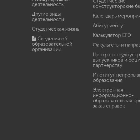
Студенческие
деятельность
конструкторские б
Другие виды
Календарь меропри
деятельности
Абитуриенту
Студенческая жизнь
Калькулятор ЕГЭ
Сведения об
образовательной
Факультеты и напра
организации
Центр по трудоуст
выпускников и соц
партнерству
Институт непрерыв
образования
Электронная
информационно-
образовательная ср
заказ справок