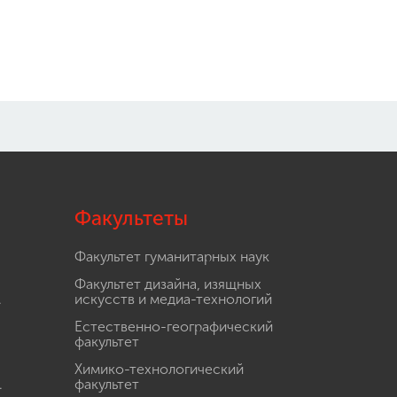
Факультеты
Факультет гуманитарных наук
Факультет дизайна, изящных
.
искусств и медиа-технологий
Естественно-географический
факультет
Химико-технологический
.
факультет