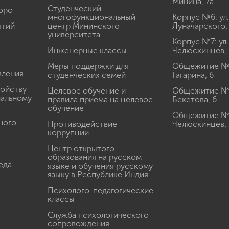
Минина, 7а
Студенческий
юро
многофункциональный
Корпус №6: ул.
ятий
центр Мининского
Луначарского,
университета
Корпус №7: ул.
Инженерные классы
Челюскинцев, 
Меры поддержки для
Общежитие № 1
вления
студенческих семей
Гагарина, 6
ройству
Целевое обучение и
Общежитие № 2
иальному
правила приема на целевое
Бекетова, 6
обучение
Общежитие № 3
ного
Противодействие
Челюскинцев, 
коррупции
Центр открытого
образования на русском
еда +
языке и обучения русскому
языку в Республике Индия
Психолого-педагогические
классы
Служба психологического
сопровождения