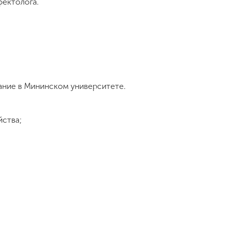
фектолога.
ание в Мининском университете.
йства;