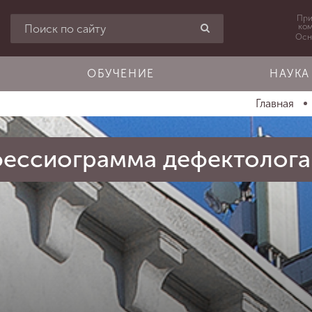
При
ко
Осн
ОБУЧЕНИЕ
НАУКА
Главная
фессиограмма дефектолога