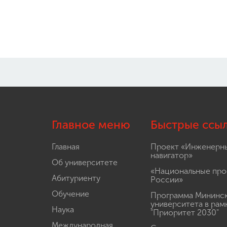
Главное меню
Быстрые ссы
Главная
Проект «Инженерн
навигатор»
Об университете
«Национальные про
Абитуриенту
России»
Обучение
Программа Мининс
университета в рам
Наука
"Приоритет 2030"
Международная