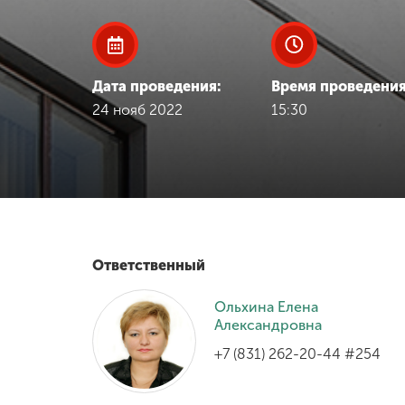
Международная
деятельность
Дата проведения:
Время проведения
Другие виды
24 нояб 2022
15:30
деятельности
Студенческая
жизнь
Сведения об
Ответственный
образовательной
организации
Ольхина Елена
Александровна
+7 (831) 262-20-44 #254
Приемная
комиссия
+7 (831) 262-26-20