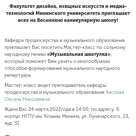
Факультет дизайна, изящных искусств и медиа-
технологий Мининского университета приглашает
ENG
SPN
CHI
всех на Весеннюю каникулярную школу!
Кафедра продюсерства и музыкального образования
приглашает Вас посетить Мастер-класс по сольному
Приемная
народному пению
«Музыкальная шкатулка»
,
комиссия
+7 (831) 262-26-20
который поможет Вам узнать о многообразии
способов формирования музыкального народного
репертуара.
Мастер-класс ведет преподаватель кафедры
продюсерства и музыкального образования
Кислова
Оксана Николаевна.
Ждем Вас 24 марта 2022года в 14:00, по адресу: 6
корпус НГПУ им. Козьмы Минина, ул. Луначарского, 23,
ауд. 31