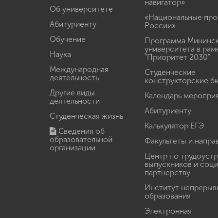
навигатор»
Об университете
«Национальные про
Абитуриенту
России»
Обучение
Программа Мининс
университета в рам
Наука
"Приоритет 2030"
Международная
Студенческие
деятельность
конструкторские б
Другие виды
Календарь меропри
деятельности
Абитуриенту
Студенческая жизнь
Калькулятор ЕГЭ
Сведения об
образовательной
Факультеты и напра
организации
Центр по трудоуст
выпускников и соц
партнерству
Институт непрерыв
образования
Электронная