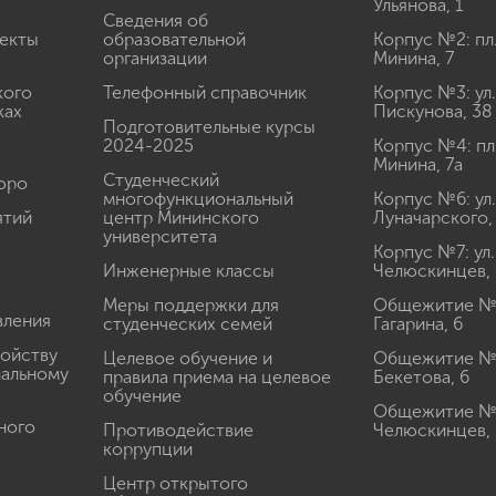
Ульянова, 1
Сведения об
екты
образовательной
Корпус №2: пл
организации
Минина, 7
кого
Телефонный справочник
Корпус №3: ул.
ках
Пискунова, 38
Подготовительные курсы
2024-2025
Корпус №4: пл
Минина, 7а
Студенческий
юро
многофункциональный
Корпус №6: ул.
ятий
центр Мининского
Луначарского,
университета
Корпус №7: ул.
Инженерные классы
Челюскинцев, 
Меры поддержки для
Общежитие № 1
вления
студенческих семей
Гагарина, 6
ройству
Целевое обучение и
Общежитие № 2
иальному
правила приема на целевое
Бекетова, 6
обучение
Общежитие № 3
ного
Противодействие
Челюскинцев, 
коррупции
Центр открытого