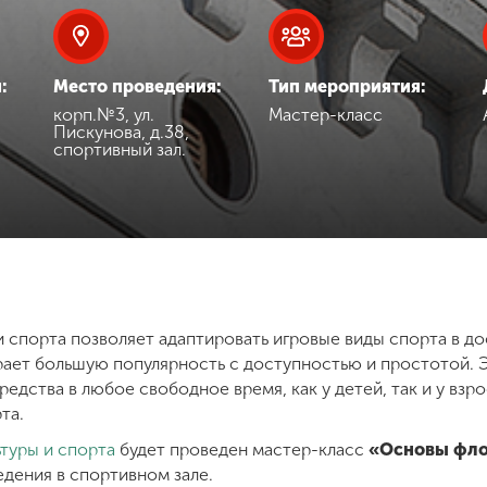
:
Место проведения:
Тип мероприятия:
корп.№3, ул.
Мастер-класс
Пискунова, д.38,
спортивный зал.
и спорта позволяет адаптировать игровые виды спорта в д
рает большую популярность с доступностью и простотой. 
дства в любое свободное время, как у детей, так и у взро
та.
ьтуры и спорта
будет проведен мастер-класс
«Основы фл
дения в спортивном зале.