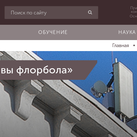
При
ко
Осн
ОБУЧЕНИЕ
НАУКА
Главная
овы флорбола»