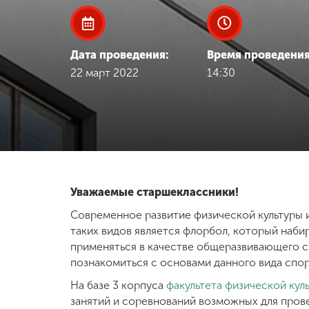
Международная
деятельность
Дата проведения:
Время проведения
22 март 2022
14:30
Другие виды
деятельности
Студенческая
жизнь
Уважаемые старшеклассники!
Сведения об
образовательной
Современное развитие физической культуры 
организации
таких видов является флорбол, который наби
применяться в качестве общеразвивающего сре
познакомиться с основами данного вида спор
Приемная
комиссия
На базе 3 корпуса
факультета физической кул
+7 (831) 262-26-20
занятий и соревнований возможных для прове