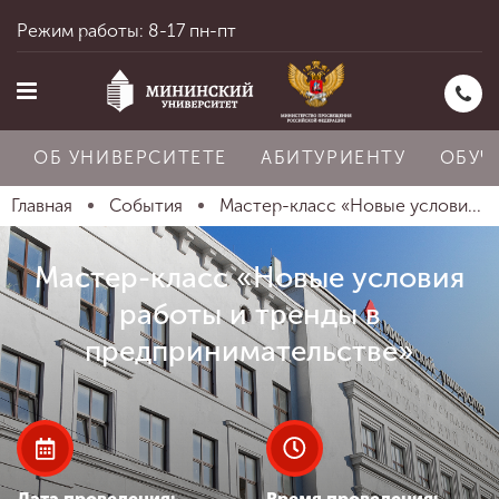
Режим работы: 8-17 пн-пт
ОБ УНИВЕРСИТЕТЕ
АБИТУРИЕНТУ
ОБУЧ
Главная
События
Мастер-класс «Новые услови...
Главная
Мастер-класс «Новые условия
работы и тренды в
Об университете
предпринимательстве»
Абитуриенту