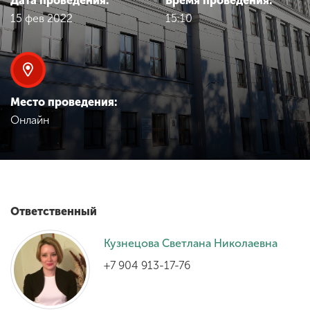
Дата проведения:
Время проведения:
Обучение
15 фев 2022
15:10
Наука
Международная
Место проведения:
деятельность
Онлайн
Другие виды
деятельности
Ответственный
Студенческая жизнь
Кузнецова Светлана Николаевна
+7 904 913-17-76
Сведения об
образовательной
организации