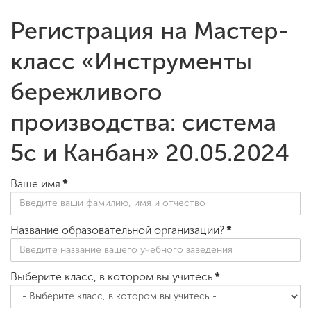
Регистрация на Мастер-
ENG
SPN
CHI
класс «Инструменты
бережливого
Приемная
производства: система
комиссия
+7 (831) 262-26-20
5с и Канбан» 20.05.2024
Ваше имя
*
Название образовательной организации?
*
Выберите класс, в котором вы учитесь
*