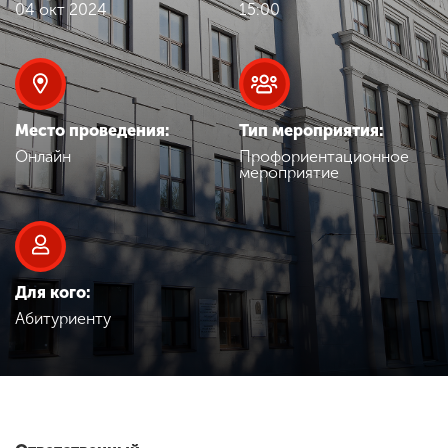
Обучение
04 окт 2024
15:00
Наука
Место проведения:
Тип мероприятия:
Международная
Онлайн
Профориентационное
деятельность
мероприятие
Другие виды
деятельности
Для кого:
Абитуриенту
Студенческая жизнь
Сведения об
образовательной
организации