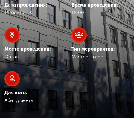
Обучение
Дата проведения:
Время проведения:
15 март 2022
18:00
Наука
Международная
деятельность
Место проведения:
Тип мероприятия:
Онлайн
Мастер-класс
Другие виды
деятельности
Для кого:
Студенческая жизнь
Абитуриенту
Сведения об
образовательной
организации