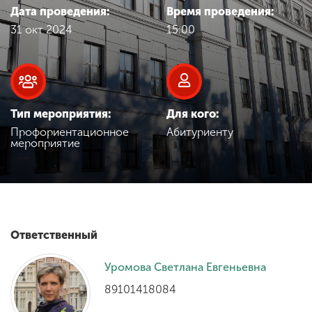
Обучение
Дата проведения:
Время проведения:
31 окт 2024
15:00
Наука
Международная
деятельность
Тип мероприятия:
Для кого:
Профориентационное
Абитуриенту
мероприятие
Другие виды
деятельности
Студенческая жизнь
Ответственный
Уромова Светлана Евгеньевна
Сведения об
образовательной
89101418084
организации