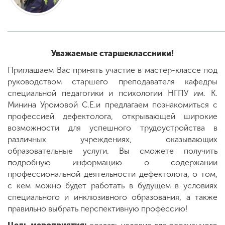
ENG
SPN
CHI
Уважаемые старшеклассники!
Приглашаем Вас принять участие в мастер-классе под
руководством старшего преподавателя кафедры
Приемная
комиссия
специальной педагогики и психологии НГПУ им. К.
+7 (831) 262-26-20
Минина Уромовой С.Е.и предлагаем познакомиться с
профессией дефектолога, открывающей широкие
возможности для успешного трудоустройства в
различных учреждениях, оказывающих
образовательные услуги. Вы сможете получить
подробную информацию о содержании
профессиональной деятельности дефектолога, о том,
с кем можно будет работать в будущем в условиях
специального и инклюзивного образования, а также
правильно выбрать перспективную профессию!