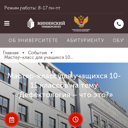
Режим работы: 8-17 пн-пт
ОБ УНИВЕРСИТЕТЕ
АБИТУРИЕНТУ
ОБУЧ
Главная
События
Мастер-класс для учащихся 10...
Главная
Мастер-класс для учащихся 10-
11 классов на тему
Об университете
«Дефектология – что это?»
Абитуриенту