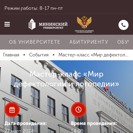
Режим работы: 8-17 пн-пт
ОБ УНИВЕРСИТЕТЕ
АБИТУРИЕНТУ
ОБУЧ
Главная
События
Мастер-класс «Мир дефектол...
Главная
Мастер-класс «Мир
дефектологии и логопедии»
Об университете
Абитуриенту
Дата проведения:
Время проведения:
27 март 2024
14:00