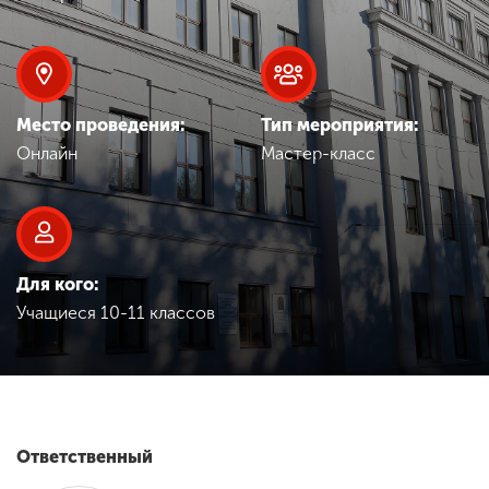
Обучение
Наука
Место проведения:
Тип мероприятия:
Онлайн
Мастер-класс
Международная
деятельность
Другие виды
деятельности
Для кого:
Учащиеся 10-11 классов
Студенческая жизнь
Сведения об
образовательной
Ответственный
организации