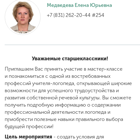
Медведева Елена Юрьевна
+7 (831) 262-20-44 #254
ENG
SPN
CHI
Приемная
комиссия
Уважаемые старшеклассники!
+7 (831) 262-26-20
Приглашаем Вас принять участие в мастер-классе
и
познакомиться с одной из востребованных
профессий учителя-логопеда, открывающей широкие
возможности для успешного трудоустройства и
развития собственной речевой культуры. Вы сможете
получить подробную информацию о содержании
профессиональной деятельности логопеда и
приобрести полезные навыки правильного выбора
будущей профессии!
Цель мероприятия
- создать условия для