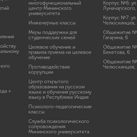
многофункциональный
Корпус №6: ул.
ятий
центр Мининского
Луначарского,
университета
Корпус №7: ул.
Инженерные классы
Челюскинцев, 
Меры поддержки для
Общежитие № 1
вления
студенческих семей
Гагарина, 6
ройству
Целевое обучение и
Общежитие № 2
иальному
правила приема на целевое
Бекетова, 6
обучение
Общежитие № 3
ного
Противодействие
Челюскинцев, 
коррупции
Центр открытого
образования на русском
еда +
языке и обучения русскому
языку в Республике Индия
Психолого-педагогические
классы
Служба психологического
сопровождения
Мининского университета