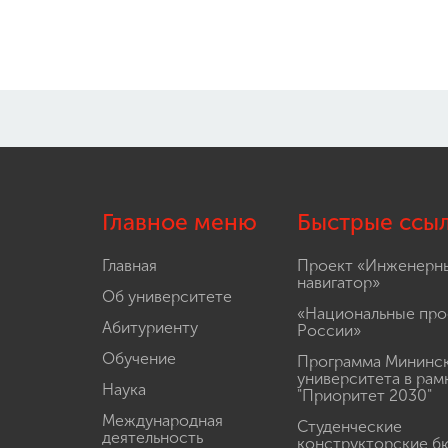
Главное меню
Быстрые ссы
Главная
Проект «Инженерн
навигатор»
Об университете
«Национальные про
Абитуриенту
России»
Обучение
Программа Мининс
университета в рам
Наука
"Приоритет 2030"
Международная
Студенческие
деятельность
конструкторские б