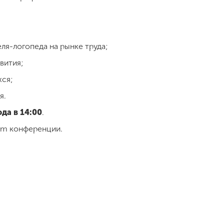
ля-логопеда на рынке труда;
вития;
хся;
я.
да в 14:00
.
om конференции.