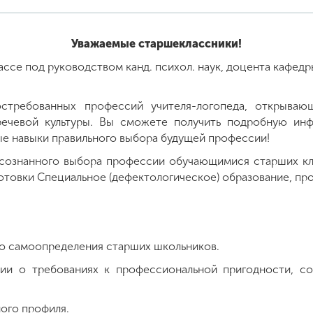
Уважаемые старшеклассники!
ассе под руководством канд. психол. наук, доцента кафед
остребованных профессий учителя-логопеда, открыва
 речевой культуры. Вы сможете получить подробную и
ые навыки правильного выбора будущей профессии!
осознанного выбора профессии обучающимися старших к
отовки Специальное (дефектологическое) образование, пр
о самоопределения старших школьников.
и о требованиях к профессиональной пригодности, сод
ого профиля.