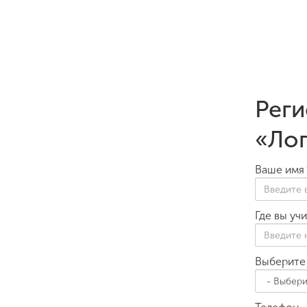
Реги
«Лог
Ваше имя
Где вы уч
Выберите 