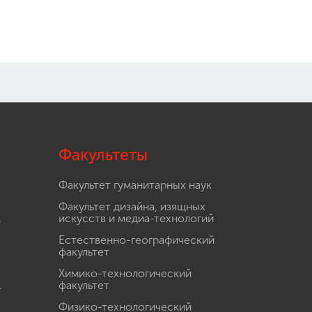
Факультеты
Факультет гуманитарных наук
Факультет дизайна, изящных
.
искусств и медиа-технологий
Естественно-географический
факультет
Химико-технологический
.
факультет
Физико-технологический