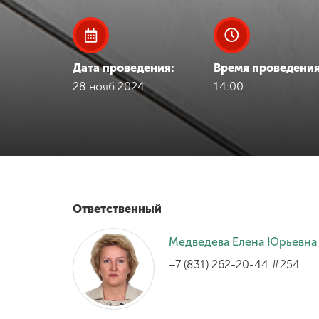
Международная
деятельность
Дата проведения:
Время проведения
Другие виды
28 нояб 2024
14:00
деятельности
Студенческая
жизнь
Сведения об
Ответственный
образовательной
организации
Медведева Елена Юрьевна
+7 (831) 262-20-44 #254
Приемная
комиссия
+7 (831) 262-26-20