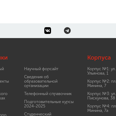
лки
Корпуса
ый
Научный форсайт
Корпус №1: ул.
Ульянова, 1
Сведения об
екты
образовательной
Корпус №2: пл
организации
Минина, 7
кого
Телефонный справочник
Корпус №3: ул.
ках
Пискунова, 38
Подготовительные курсы
2024-2025
Корпус №4: пл
Минина, 7а
Студенческий
юро