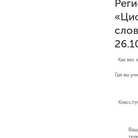
Реги
«Ци
слов
26.1
Как вас 
Где вы уч
Класс/г
Ваш
тел