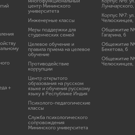
многофункциональный
Корпус №6: ул.
ятий
центр Мининского
Луначарского,
университета
Корпус №7: ул.
Инженерные классы
Челюскинцев, 
Меры поддержки для
Общежитие № 1
вления
студенческих семей
Гагарина, 6
ройству
Целевое обучение и
Общежитие № 2
иальному
правила приема на целевое
Бекетова, 6
обучение
Общежитие № 3
ного
Противодействие
Челюскинцев, 
коррупции
Центр открытого
образования на русском
еда +
языке и обучения русскому
языку в Республике Индия
Психолого-педагогические
классы
Служба психологического
сопровождения
Мининского университета