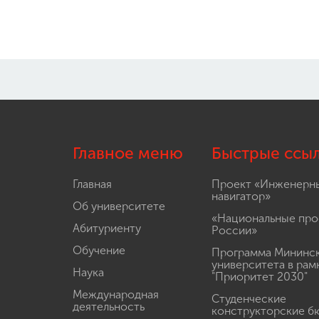
Главное меню
Быстрые ссы
Главная
Проект «Инженерн
навигатор»
Об университете
«Национальные про
Абитуриенту
России»
Обучение
Программа Мининс
университета в рам
Наука
"Приоритет 2030"
Международная
Студенческие
деятельность
конструкторские б