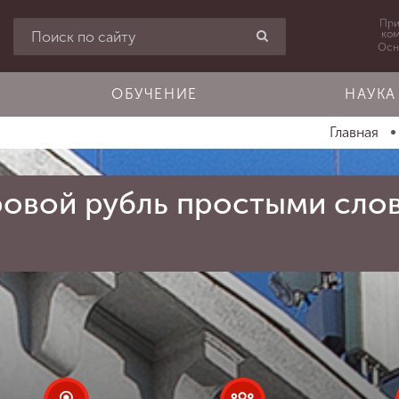
При
ко
Осн
ОБУЧЕНИЕ
НАУКА
Главная
овой рубль простыми слов