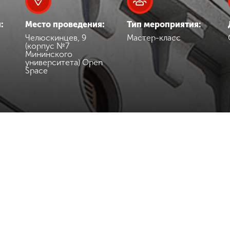
:
Место проведения:
Тип мероприятия:
Челюскинцев, 9
Мастер-класс
(корпус №7
Мининского
университета) Open
Space