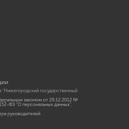
u
ции
я "Нижегородский государственный
еральным законом от 29.12.2012 №
152-ФЗ "О персональных данных"
,
ера руководителей