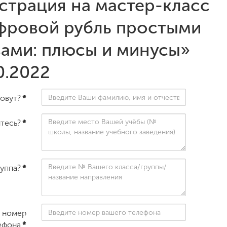
страция на мастер-класс
фровой рубль простыми
ами: плюсы и минусы»
0.2022
зовут?
*
итесь?
*
руппа?
*
 номер
ефона
*