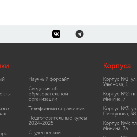
лки
Корпуса
ый
Научный форсайт
Корпус №1: ул.
Ульянова, 1
Сведения об
екты
образовательной
Корпус №2: пл
организации
Минина, 7
кого
Телефонный справочник
Корпус №3: ул.
ках
Пискунова, 38
Подготовительные курсы
2024-2025
Корпус №4: пл
Минина, 7а
Студенческий
юро