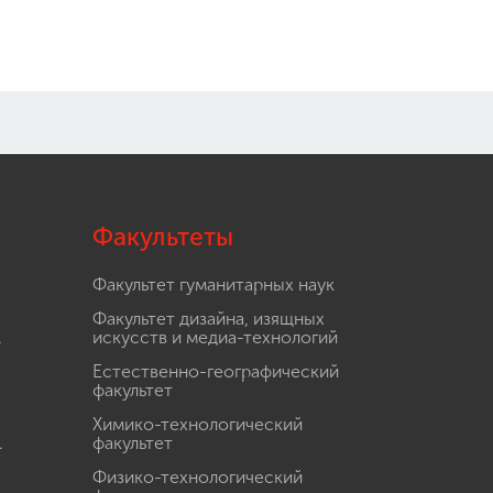
Факультеты
Факультет гуманитарных наук
Факультет дизайна, изящных
.
искусств и медиа-технологий
Естественно-географический
факультет
Химико-технологический
.
факультет
Физико-технологический