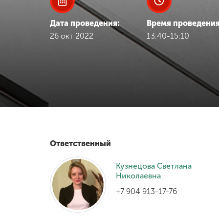
Международная
Дата проведения:
Время проведения
деятельность
26 окт 2022
13:40-15:10
Другие виды
деятельности
Студенческая
жизнь
Сведения об
Ответственный
образовательной
организации
Кузнецова Светлана
Николаевна
+7 904 913-17-76
Приемная
комиссия
+7 (831) 262-26-20