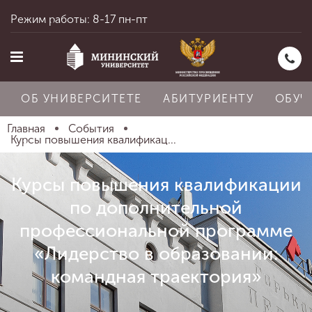
Режим работы: 8-17 пн-пт
ОБ УНИВЕРСИТЕТЕ
АБИТУРИЕНТУ
ОБУЧ
Главная
События
Курсы повышения квалификац...
Главная
Курсы повышения квалификации
по дополнительной
Об университете
профессиональной программе
«Лидерство в образовании:
Абитуриенту
командная траектория»