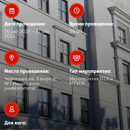
Обучение
Наука
Дата проведения:
Время проведения:
26 окт 2022 – 27 окт
09:00
2022
Международная
деятельность
Другие виды
Место проведения:
Тип мероприятия:
деятельности
Челюскинцев, 9 (корпус
Мероприятия ПТК и
№7 Мининского
МТУПК
университета)
Студенческая жизнь
Сведения об
образовательной
Для кого:
организации