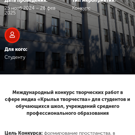
Дата проведения:
Тип мероприятия:
Обучение
25 нояб 2024 – 28 фев
Конкурс
2025
Наука
Международная
деятельность
Для кого:
Студенту
Другие виды
деятельности
Международный конкурс творческих работ в
Студенческая жизнь
сфере медиа «Крылья творчества» для студентов и
обучающихся школ, учреждений среднего
профессионального образования
Сведения об
образовательной
организации
Цель Конкурса:
формирование пространства, в