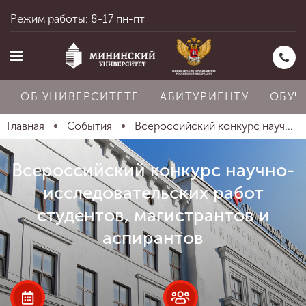
Режим работы: 8-17 пн-пт
ОБ УНИВЕРСИТЕТЕ
АБИТУРИЕНТУ
ОБУЧ
Главная
События
Всероссийский конкурс науч...
Главная
Всероссийский конкурс научно-
исследовательских работ
Об университете
студентов, магистрантов и
аспирантов
Абитуриенту