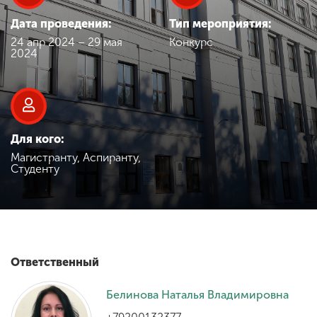
Обучение
Дата проведения:
Тип мероприятия:
24 апр 2024 – 29 мая
Конкурс
Наука
2024
Международная
деятельность
Для кого:
Магистранту, Аспиранту,
Другие виды
Студенту
деятельности
Студенческая жизнь
Ответственный
Сведения об
образовательной
Белинова Наталья Владимировна
организации