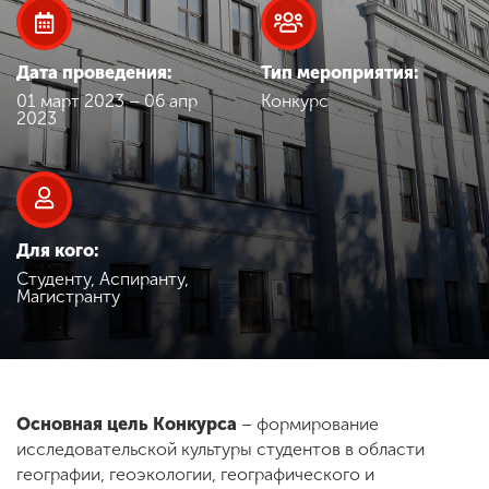
Обучение
Дата проведения:
Тип мероприятия:
Наука
01 март 2023 – 06 апр
Конкурс
2023
Международная
деятельность
Для кого:
Другие виды
деятельности
Студенту, Аспиранту,
Магистранту
Студенческая жизнь
Основная цель Конкурса
– формирование
Сведения об
исследовательской культуры студентов в области
образовательной
организации
географии, геоэкологии, географического и