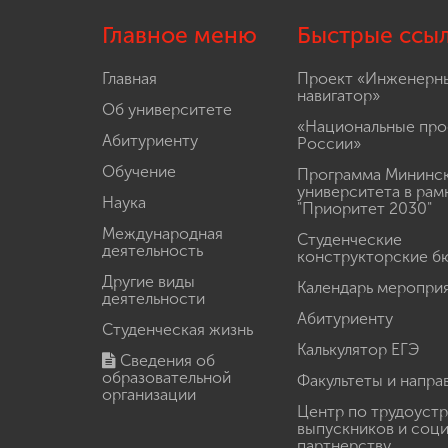
Главное меню
Быстрые ссы
Главная
Проект «Инженерн
навигатор»
Об университете
«Национальные про
Абитуриенту
России»
Обучение
Программа Мининс
университета в рам
Наука
"Приоритет 2030"
Международная
Студенческие
деятельность
конструкторские б
Другие виды
Календарь меропри
деятельности
Абитуриенту
Студенческая жизнь
Калькулятор ЕГЭ
Сведения об
образовательной
Факультеты и напра
организации
Центр по трудоуст
выпускников и соц
партнерству