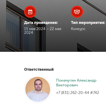
Международная
деятельность
Дата проведения:
Тип мероприятия:
Другие виды
15 мая 2024 – 22 мая
Конкурс
2024
деятельности
Студенческая
жизнь
Сведения об
Ответственный
образовательной
организации
Поначугин Александр
Викторович
+7 (831) 262-20-44 #742
Приемная
комиссия
+7 (831) 262-26-20