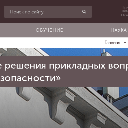
При
ко
Осн
ОБУЧЕНИЕ
НАУКА
Главная
е решения прикладных воп
зопасности»