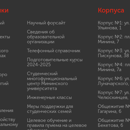
лки
Корпуса
ый
Научный форсайт
Корпус №1: ул.
Ульянова, 1
Сведения об
екты
образовательной
Корпус №2: пл
организации
Минина, 7
кого
Телефонный справочник
Корпус №3: ул.
ках
Пискунова, 38
Подготовительные курсы
2024-2025
Корпус №4: пл
Минина, 7а
Студенческий
юро
многофункциональный
Корпус №6: ул.
ятий
центр Мининского
Луначарского,
университета
Корпус №7: ул.
Инженерные классы
Челюскинцев, 
Меры поддержки для
Общежитие № 1
вления
студенческих семей
Гагарина, 6
ройству
Целевое обучение и
Общежитие № 2
иальному
правила приема на целевое
Бекетова, 6