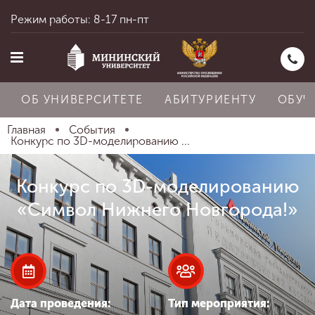
Режим работы: 8-17 пн-пт
ОБ УНИВЕРСИТЕТЕ
АБИТУРИЕНТУ
ОБУЧ
Главная
События
Конкурс по 3D-моделированию ...
Главная
Конкурс по 3D-моделированию
«Символ Нижнего Новгорода!»
Об университете
Абитуриенту
Дата проведения:
Тип мероприятия: