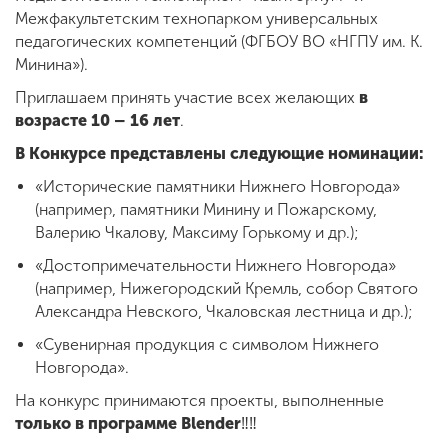
Межфакультетским технопарком универсальных
педагогических компетенций (ФГБОУ ВО «НГПУ им. К.
Минина»).
ENG
SPN
CHI
Приглашаем принять участие всех желающих
в
возрасте 10 – 16 лет
.
В Конкурсе представлены следующие номинации:
Приемная
комиссия
«Исторические памятники Нижнего Новгорода»
+7 (831) 262-26-20
(например, памятники Минину и Пожарскому,
Валерию Чкалову, Максиму Горькому и др.);
«Достопримечательности Нижнего Новгорода»
(например, Нижегородский Кремль, собор Святого
Александра Невского, Чкаловская лестница и др.);
«Сувенирная продукция с символом Нижнего
Новгорода».
На конкурс принимаются проекты, выполненные
только в программе Blender
‼‼