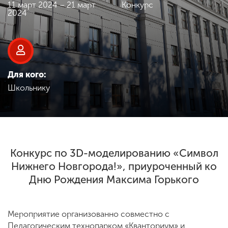
Обучение
11 март 2024 – 21 март
Конкурс
2024
Наука
Международная
Для кого:
деятельность
Школьнику
Другие виды
деятельности
Конкурс по 3D-моделированию «Символ
Студенческая жизнь
Нижнего Новгорода!», приуроченный ко
Дню Рождения Максима Горького
Сведения об
образовательной
Мероприятие организованно совместно с
организации
Педагогическим технопарком «Кванториум» и