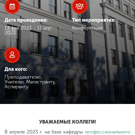
Обучение
Дата проведения:
Тип мероприятия:
Наука
13 фев 2023 – 12 апр
Конференция
2023
Международная
деятельность
Для кого:
Другие виды
деятельности
Преподавателю,
Учителю, Магистранту,
Аспиранту
Студенческая жизнь
Сведения об
УВАЖАЕМЫЕ КОЛЛЕГИ!
образовательной
организации
В апреле 2023 г. на базе кафедры
профессионального