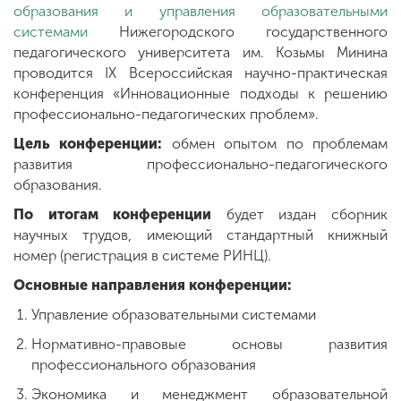
образования и управления образовательными
системами
Нижегородского государственного
педагогического университета им. Козьмы Минина
ENG
SPN
CHI
проводится IX Всероссийская научно-практическая
конференция «Инновационные подходы к решению
профессионально-педагогических проблем».
Цель конференции:
обмен опытом по проблемам
Приемная
комиссия
развития профессионально-педагогического
+7 (831) 262-26-20
образования.
По итогам конференции
будет издан сборник
научных трудов, имеющий стандартный книжный
номер (регистрация в системе РИНЦ).
Основные направления конференции:
Управление образовательными системами
Нормативно-правовые основы развития
профессионального образования
Экономика и менеджмент образовательной