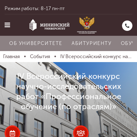
Режим работы: 8-17 пн-пт
ОБ УНИВЕРСИТЕТЕ
АБИТУРИЕНТУ
ОБУЧ
Главная
События
IV Всероссийский конкурс на...
Главная
IV Всероссийский конкурс
научно-исследовательских
Об университете
работ «Профессиональное
обучение (по отраслям)»
Абитуриенту