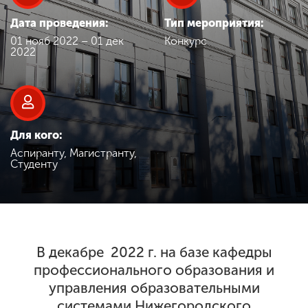
Обучение
Дата проведения:
Тип мероприятия:
01 нояб 2022 – 01 дек
Конкурс
Наука
2022
Международная
деятельность
Для кого:
Аспиранту, Магистранту,
Другие виды
Студенту
деятельности
Студенческая жизнь
В декабре 2022 г. на базе кафедры
профессионального образования и
Сведения об
образовательной
управления образовательными
организации
системами Нижегородского