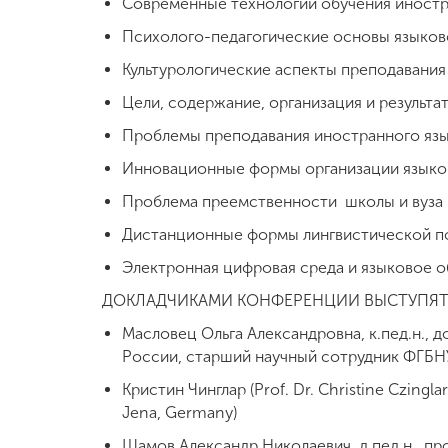
Современные технологии обучения иност
Психолого-педагогические основы языков
Культурологические аспекты преподавания
Цели, содержание, организация и результа
Проблемы преподавания иностранного язы
Инновационные формы организации языков
Проблема преемственности школы и вуза 
Дистанционные формы лингвистической п
Электронная цифровая среда и языковое о
ДОКЛАДЧИКАМИ КОНФЕРЕНЦИИ ВЫСТУПЯТ
Масловец Ольга Александровна, к.пед.н., 
России, старший научный сотрудник ФГБН
Кристин Чинглар (Prof. Dr. Christine Czingl
Jena, Germany)
Шамов Александр Николаевич, д.пед.н., пр