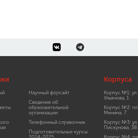
лки
Корпуса
ый
Научный форсайт
Корпус №1: ул.
Ульянова, 1
Сведения об
екты
образовательной
Корпус №2: пл
организации
Минина, 7
кого
Телефонный справочник
Корпус №3: ул.
ках
Пискунова, 38
Подготовительные курсы
2024-2025
Корпус №4: пл