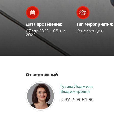
Международная
деятельность
Дата проведения:
Тип мероприятия:
Другие виды
07 апр 2022 – 08 янв
Конференция
2022
деятельности
Студенческая
жизнь
Сведения об
Ответственный
образовательной
организации
Гусева Людмила
Владимировна
8-951-909-84-90
Приемная
комиссия
+7 (831) 262-26-20