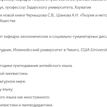
ук, профессор Задарского университета, Хорватия
 новой книги Чернышова С.В., Шамова А.Н. «Теория и мет
общества
ент кафедры экономических и социально-гуманитарных ди
удник, Иллинойсский университет в Чикаго, США (University of
тодики преподавания английского языка.
й лингвистики.
льтурном мире.
 языку.
го языка как иностранного.
нгвистики и лингводидактики.