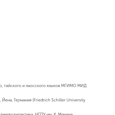
ого, тайского и лаосского языков МГИМО МИД
Йена, Германия (Friedrich Schiller University
лингводидактики, НГПУ им. К. Минина