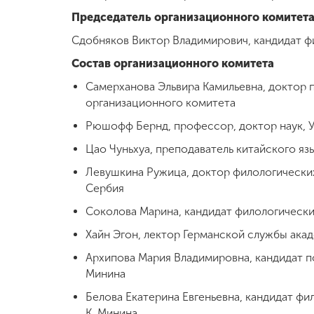
Председатель организационного комитет
Сдобняков Виктор Владимирович, кандидат фи
Состав организационного комитета
Самерханова Эльвира Камильевна, доктор 
организационного комитета
Рюшофф Бернд, профессор, доктор наук, У
Цао Чуньхуа, преподаватель китайского язык
Левушкина Ружица, доктор филологических 
Сербия
Соколова Марина, кандидат филологически
Хайн Эгон, лектор Германской службы ака
Архипова Мария Владимировна, кандидат п
Минина
Белова Екатерина Евгеньевна, кандидат фи
К. Минина