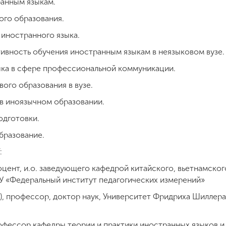
ранным языкам.
ого образования.
 иностранного языка.
тивность обучения иностранным языкам в неязыковом вузе.
ка в сфере профессиональной коммуникации.
ого образования в вузе.
в иноязычном образовании.
одготовки.
бразование.
:
доцент, и.о. заведующего кафедрой китайского, вьетнамск
У «Федеральный институт педагогических измерений»
ar), профессор, доктор наук, Университет Фридриха Шиллера, 
офессор кафедры теории и практики иностранных языков и 