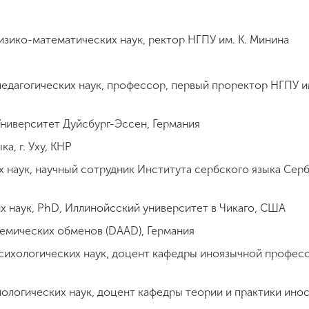
а
зико-математических наук, ректор НГПУ им. К. Минина
педагогических наук, профессор, первый проректор НГПУ и
ниверситет Дуйсбург-Эссен, Германия
а, г. Уху, КНР
наук, научный сотрудник Института сербского языка Сербс
х наук, PhD, Иллинойсский университет в Чикаго, США
демических обменов (DAAD), Германия
сихологических наук, доцент кафедры иноязычной професс
лологических наук, доцент кафедры теории и практики ино