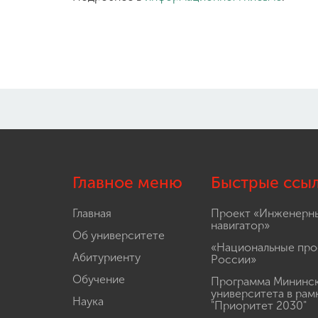
Главное меню
Быстрые ссы
Главная
Проект «Инженерн
навигатор»
Об университете
«Национальные про
Абитуриенту
России»
Обучение
Программа Мининс
университета в рам
Наука
"Приоритет 2030"