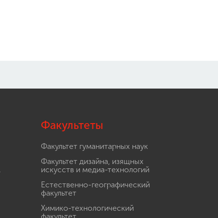
Факультеты
Факультет гуманитарных наук
Факультет дизайна, изящных
.
искусств и медиа-технологий
Естественно-географический
факультет
Химико-технологический
.
факультет