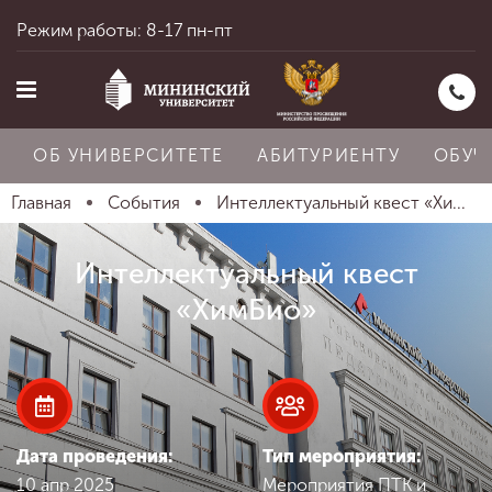
Режим работы: 8-17 пн-пт
ОБ УНИВЕРСИТЕТЕ
АБИТУРИЕНТУ
ОБУЧ
Главная
События
Интеллектуальный квест «Хи...
Главная
Интеллектуальный квест
«ХимБио»
Об университете
Абитуриенту
Дата проведения:
Тип мероприятия:
10 апр 2025
Мероприятия ПТК и