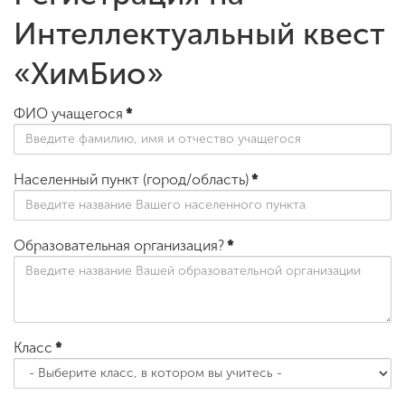
Интеллектуальный квест
ENG
SPN
CHI
«ХимБио»
ФИО учащегося
*
Приемная
комиссия
Населенный пункт (город/область)
*
+7 (831) 262-26-20
Образовательная организация?
*
Класс
*