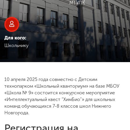
Обучение
МТУПК
Наука
Для кого:
Международная
Школьнику
деятельность
Другие виды
деятельности
10 апреля 2025 года совместно с Детским
технопарком «Школьный кванториум» на базе МБОУ
«Школа № 9» состоится конкурсное мероприятие
Студенческая жизнь
«Интеллектуальный квест “ХимБио”» для школьных
команд обучающихся 7-8 классов школ Нижнего
Новгорода.
Сведения об
образовательной
Регистрация на
организации