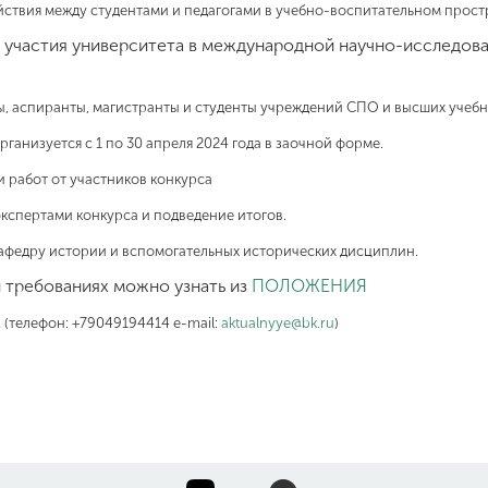
ствия между студентами и педагогами в учебно-воспитательном простр
участия университета в международной научно-исследова
ы, аспиранты, магистранты и студенты учреждений СПО и высших учебн
рганизуется с 1 по 30 апреля 2024 года в заочной форме.
и работ от участников конкурса
экспертами конкурса и подведение итогов.
кафедру истории и вспомогательных исторических дисциплин.
 требованиях можно узнать из
ПОЛОЖЕНИЯ
 (телефон: +79049194414 e-mail:
aktualnyye@bk.ru
)