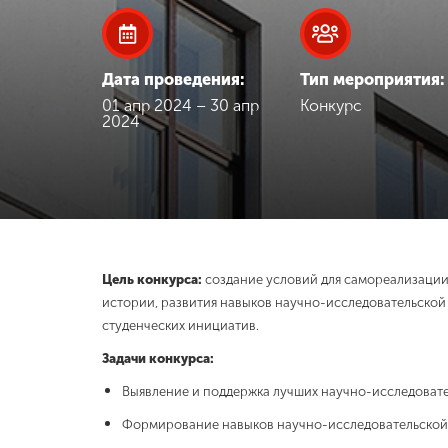
Международная
деятельность
Дата проведения:
Тип мероприятия:
01 апр 2024 – 30 апр
Конкурс
Другие виды
2024
деятельности
Студенческая
жизнь
Цель конкурса:
создание условий для самореализации
Сведения об
образовательной
истории, развития навыков научно-исследовательской 
организации
студенческих инициатив.
Задачи конкурса:
Приемная
Выявление и поддержка лучших научно-исследовател
комиссия
Формирование навыков научно-исследовательской 
+7 (831) 262-26-20