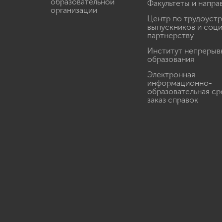
образовательной
Факультеты и напра
организации
Центр по трудоуст
выпускников и соц
партнерству
Институт непрерыв
образования
Электронная
информационно-
образовательная ср
заказ справок