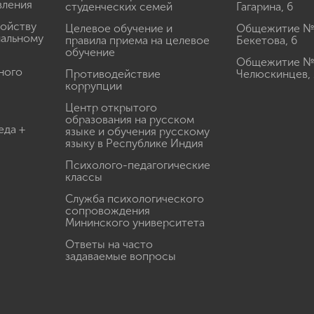
вления
студенческих семей
Гагарина, 6
ройству
Целевое обучение и
Общежитие № 2
иальному
правила приема на целевое
Бекетова, 6
обучение
Общежитие № 3
ного
Противодействие
Челюскинцев, 
коррупции
Центр открытого
образования на русском
еда +
языке и обучения русскому
языку в Республике Индия
Психолого-педагогические
классы
Служба психологического
сопровождения
Мининского университета
Ответы на часто
задаваемые вопросы