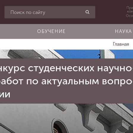
При
ко
Осн
ОБУЧЕНИЕ
НАУКА
Главная
нкурс студенческих научно
работ по актуальным вопро
ии