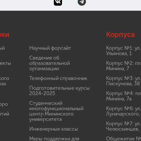
лки
Корпуса
ый
Научный форсайт
Корпус №1: ул.
Ульянова, 1
Сведения об
екты
образовательной
Корпус №2: пл
организации
Минина, 7
кого
Телефонный справочник
Корпус №3: ул.
ках
Пискунова, 38
Подготовительные курсы
2024-2025
Корпус №4: пл
Минина, 7а
Студенческий
юро
многофункциональный
Корпус №6: ул.
ятий
центр Мининского
Луначарского,
университета
Корпус №7: ул.
Инженерные классы
Челюскинцев, 
Меры поддержки для
Общежитие № 1