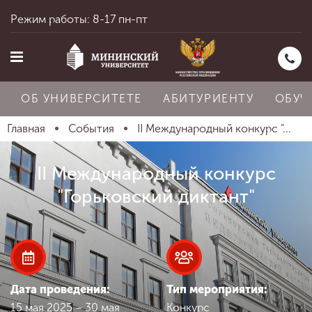
Режим работы: 8-17 пн-пт
ОБ УНИВЕРСИТЕТЕ
АБИТУРИЕНТУ
ОБУЧ
Главная
События
II Международный конкурс "...
Главная
II Международный конкурс
"Горьковский диктант"
Об университете
Абитуриенту
Дата проведения:
Тип мероприятия:
15 мая 2025 – 30 мая
Конкурс