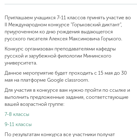
Приглашаем учащихся 7-11 классов принять участие во
ENG
SPN
CHI
II Международном конкурсе "Горьковский диктант",
приуроченном ко дню рождения выдающегося
русского писателя Алексея Максимовича Горького.
Конкурс организован преподавателями кафедры
Приемная
русской и зарубежной филологии Мининского
комиссия
+7 (831) 262-26-20
университета.
Данное мероприятие будет проходить с 15 мая до 30
мая на платформе Google classroom.
Для участия в конкурсе вам нужно пройти по ссылке и
выполнить предложенные задания, соответствующие
вашей возрастной группе:
7-8 классы
9-11 классы
По результатам конкурса все участники получат