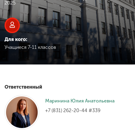
Обучение
2025
Наука
Для кого:
Международная
Учащиеся 7-11 классов
деятельность
Другие виды
деятельности
Ответственный
Студенческая жизнь
Маринина Юлия Анатольевна
+7 (831) 262-20-44 #339
Сведения об
образовательной
организации