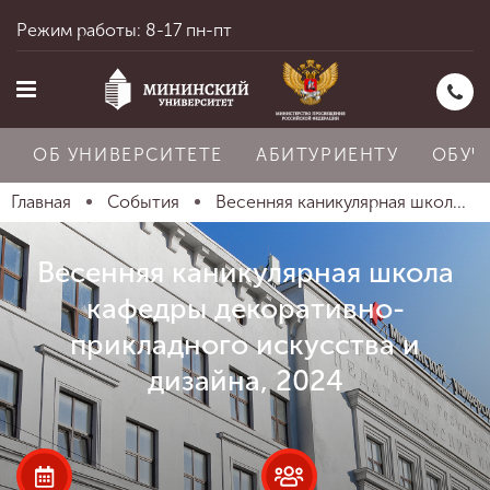
Режим работы: 8-17 пн-пт
ОБ УНИВЕРСИТЕТЕ
АБИТУРИЕНТУ
ОБУЧ
Главная
События
Весенняя каникулярная школ...
Главная
Весенняя каникулярная школа
кафедры декоративно-
Об университете
прикладного искусства и
дизайна, 2024
Абитуриенту