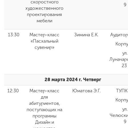
скоростного
9
художественного
проектирования
мебели
13:30
Мастер-класс
Зимина Е.К.
Аудитор
«Пасхальный
Корпу
сувенир»
ул.
Луначар
23
28 марта 2024 г. Четверг
12:30
Мастер-класс
Юматова Э.Г.
ТУПК
для
Корпу
абитуриентов,
ул.
поступающих на
Челюски
программы
9
Дизайн и