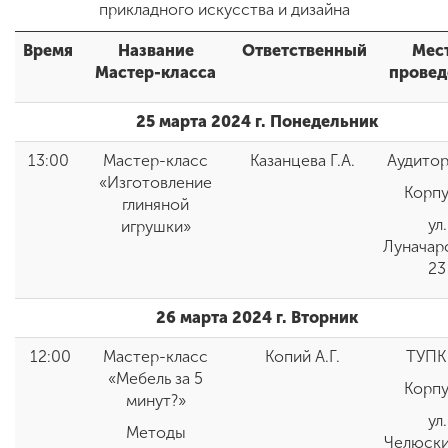
прикладного искусства и дизайна
Время
Название
Ответственный
Мес
ENG
SPN
CHI
Мастер-класса
провед
25 марта 2024 г. Понедельник
13:00
Мастер-класс
Казанцева Г.А.
Аудитор
Приемная
«Изготовление
комиссия
Корпу
+7 (831) 262-26-20
глиняной
ул.
игрушки»
Луначар
23
26 марта 2024 г. Вторник
12:00
Мастер-класс
Копий А.Г.
ТУПК
«Мебель за 5
Корпу
минут?»
ул.
Методы
Челюски