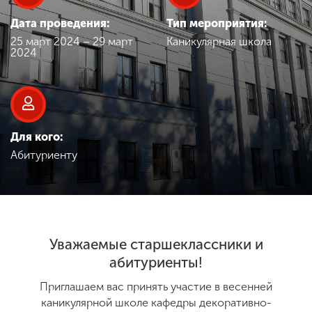
Обучение
Дата проведения:
Тип мероприятия:
25 март 2024 – 29 март
Каникулярная школа
Наука
2024
Международная
деятельность
Для кого:
Абитуриенту
Другие виды
деятельности
Студенческая жизнь
Уважаемые старшеклассники и
абитуриенты!
Сведения об
Приглашаем вас принять участие в весенней
образовательной
организации
каникулярной школе кафедры
декоративно-