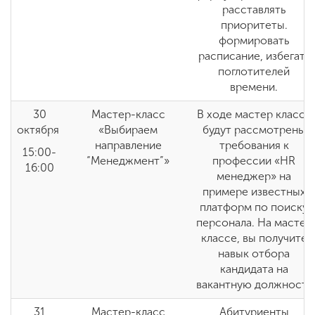
расставлять
приоритеты.
формировать
расписание, избегать
поглотителей
времени.
30
Мастер-класс
В ходе мастер класса
октября
«Выбираем
будут рассмотрены
направление
требования к
15:00-
“Менеджмент”»
профессии «HR
16:00
менеджер» на
примере известных
платформ по поиску
персонала. На мастер
классе, вы получите
навык отбора
кандидата на
вакантную должность
31
Мастер-класс
Абитуриенты