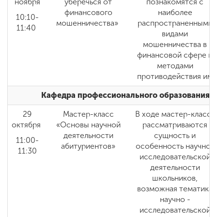
ноября
уберечься от
познакомятся с
финансового
наиболее
10:10-
мошенничества»
распространенными
11:40
видами
мошенничества в
финансовой сфере и
методами
противодействия им
Кафедра профессионального образования и
29
Мастер-класс
В ходе мастер-класса
октября
«Основы научной
рассматриваются
деятельности
сущность и
11:00-
абитуриентов»
особенность научно-
11:30
исследовательской
деятельности
школьников,
возможная тематика
научно -
исследовательской