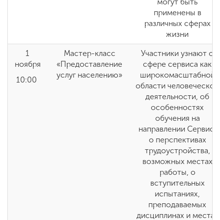
могут быть
применены в
различных сферах
жизни
1
Мастер-класс
Участники узнают о
ноября
«Предоставление
сфере сервиса как
услуг населению»
широкомасштабной
10:00
области человеческой
деятельности, об
особенностях
обучения на
направлении Сервис,
о перспективах
трудоустройства,
возможных местах
работы, о
вступительных
испытаниях,
преподаваемых
дисциплинах и местах