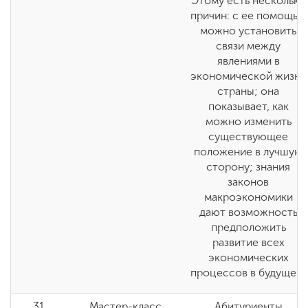
Этому есть несколько
причин: с ее помощью
можно установить
связи между
явлениями в
экономической жизни
страны; она
показывает, как
можно изменить
существующее
положение в лучшую
сторону; знания
законов
макроэкономики
дают возможность
предположить
развитие всех
экономических
процессов в будущем.
31
Мастер-класс
Абитуриенты