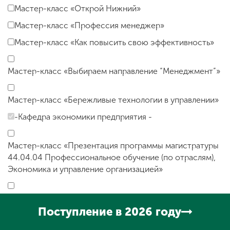
Мастер-класс «Открой Нижний»
Мастер-класс «Профессия менеджер»
Мастер-класс «Как повысить свою эффективность»
Мастер-класс «Выбираем направление “Менеджмент”»
Мастер-класс «Бережливые технологии в управлении»
-Кафедра экономики предприятия -
Мастер-класс «Презентация программы магистратуры
44.04.04 Профессиональное обучение (по отраслям),
Экономика и управление организацией»
Мастер-класс «Презентация программы бакалавриата
38.03.01 Экономика профиль «Экономика и финансы»,
Поступление в 2026 году
«Экономика предприятий и организаций»