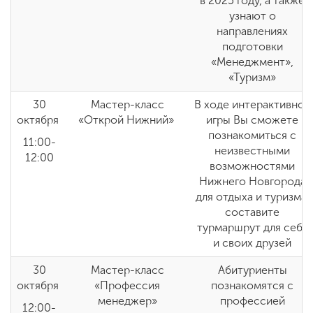
в 2025 году, а также
узнают о
направлениях
подготовки
«Менеджмент»,
«Туризм»
30
Мастер-класс
В ходе интерактивной
октября
«Открой Нижний»
игры Вы сможете
познакомиться с
11:00-
неизвестными
12:00
возможностями
Нижнего Новгорода
для отдыха и туризма,
составите
турмаршрут для себя
и своих друзей
30
Мастер-класс
Абитуриенты
октября
«Профессия
познакомятся с
менеджер»
профессией
12:00-