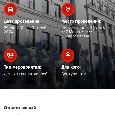
Обучение
Наука
Дата проведения:
Место проведения:
29 окт 2024 – 01 нояб
Челюскинцев, 9 (корпус
2024
№7 Мининского
университета)
Международная
деятельность
Другие виды
деятельности
Тип мероприятия:
Для кого:
День открытых дверей
Абитуриенту
Студенческая жизнь
Сведения об
образовательной
Ответственный
организации