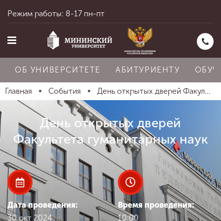
Режим работы: 8-17 пн-пт
ОБ УНИВЕРСИТЕТЕ
АБИТУРИЕНТУ
ОБУЧ
Главная
События
День открытых дверей Факул...
Главная
День открытых дверей
Факультета гуманитарных наук
Об университете
Абитуриенту
Дата проведения:
Время проведения:
30 окт 2024
10:00