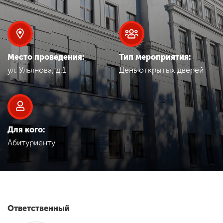
Обучение
Наука
Место проведения:
Тип мероприятия:
ул. Ульянова, д.1
День открытых дверей
Международная
деятельность
Другие виды
деятельности
Для кого:
Абитуриенту
Студенческая жизнь
Сведения об
образовательной
Ответственный
организации