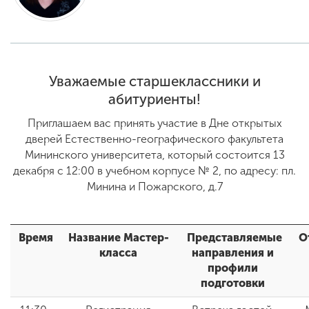
ENG
SPN
CHI
Уважаемые старшеклассники и
абитуриенты!
Приемная
Приглашаем вас принять участие в Дне открытых
комиссия
+7 (831) 262-26-20
дверей Естественно-географического факультета
Мининского университета, который состоится 13
декабря с 12:00 в учебном корпусе № 2, по адресу: пл.
Минина и Пожарского, д.7
Время
Название Мастер-
Представляемые
О
класса
направления и
профили
подготовки