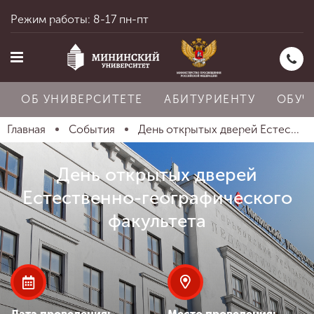
Режим работы: 8-17 пн-пт
ОБ УНИВЕРСИТЕТЕ
АБИТУРИЕНТУ
ОБУЧ
Главная
События
День открытых дверей Естес...
Главная
День открытых дверей
Естественно-географического
Об университете
факультета
Абитуриенту