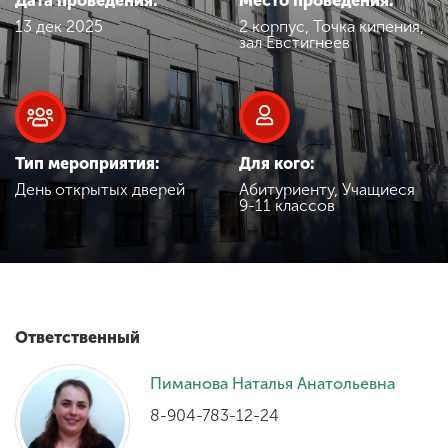
Дата проведения:
Место проведения:
Обучение
13 дек 2025
2 корпус, Точка кипения,
зал Евстигнеев
Наука
Международная
деятельность
Тип мероприятия:
Для кого:
День открытых дверей
Абитуриенту, Учащиеся
9-11 классов
Другие виды
деятельности
Студенческая жизнь
Ответственный
Пиманова Наталья Анатольевна
Сведения об
образовательной
8-904-783-12-24
организации