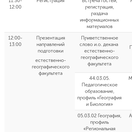
11:30-
Регистрация
Встреча гостей,
12:00
регистрация,
раздача
информационных
материалов
12:00-
Презентация
Приветственное
13:00
направлений
слово и.о. декана
П
подготовки
естественно-
географического
естественно-
факультета
географического
факультета
44.03.05.
М
Педагогическое
образование,
профиль «География
и Биология»
05.03.02 География,
А
профиль
«Региональная