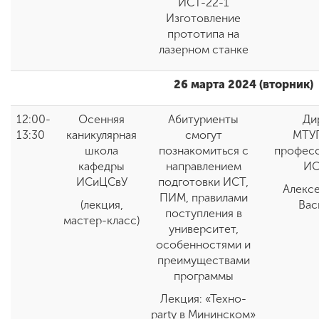
ИСТ-22-1
Изготовление
прототипа на
лазерном станке
26 марта 2024 (вторник)
12:00-
Осенняя
Абитуриенты
Ди
13:30
каникулярная
смогут
МТУ
школа
познакомиться с
профес
кафедры
направлением
ИС
ИСиЦСвУ
подготовки ИСТ,
Алексе
ПИМ, правилами
(лекция,
Вас
поступления в
мастер-класс)
университет,
особенностями и
преимуществами
программы
Лекция: «Техно-
party в Мининском»