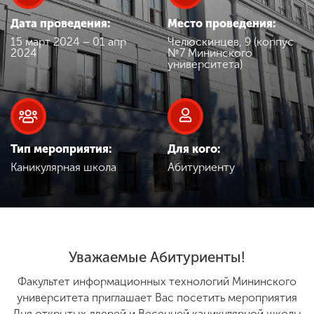
Обучение
Дата проведения:
Место проведения:
15 март 2024 – 01 апр
Челюскинцев, 9 (корпус
Наука
2024
№7 Мининского
университета)
Международная
деятельность
Тип мероприятия:
Для кого:
Другие виды
Каникулярная школа
Абитуриенту
деятельности
Студенческая жизнь
Уважаемые Абитуриенты!
Сведения об
Факультет информационных технологий Мининского
образовательной
университета приглашает Вас посетить мероприятия
организации
Дня открытых дверей и Весенней каникулярной школы