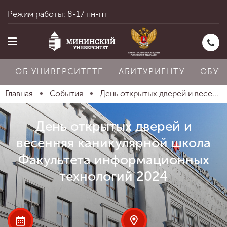
Режим работы: 8-17 пн-пт
ОБ УНИВЕРСИТЕТЕ
АБИТУРИЕНТУ
ОБУЧ
Главная
События
День открытых дверей и весе...
Главная
День открытых дверей и
весенняя каникулярной школа
Факультета информационных
Об университете
технологий 2024
Абитуриенту