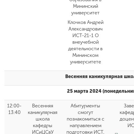
Мининский
университет
Клочков Андрей
Александрович
ИСТ-21-1 О
внеучебной
деятельности в
Мининском
университете
Весенняя каникулярная шко
25 марта 2024 (понедельни
12:00-
Весенняя
Абитуриенты
Зав
13:40
каникулярная
смогут
кафедр
школа
познакомиться с
доцен
кафедры
направлением
ИС
ИСиЦСвУ
подготовки ИСТ,