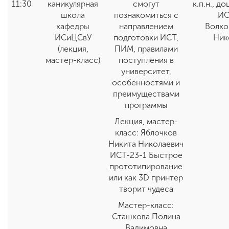
11:30
каникулярная
смогут
к.п.н., д
школа
познакомиться с
ИС
кафедры
направлением
Волко
ИСиЦСвУ
подготовки ИСТ,
Ник
(лекция,
ПИМ, правилами
мастер-класс)
поступления в
университет,
особенностями и
преимуществами
программы
Лекция, мастер-
класс: Яблочков
Никита Николаевич
ИСТ-23-1 Быстрое
прототипирование
или как 3D принтер
творит чудеса
Мастер-класс:
Сташкова Полина
Вадимовна