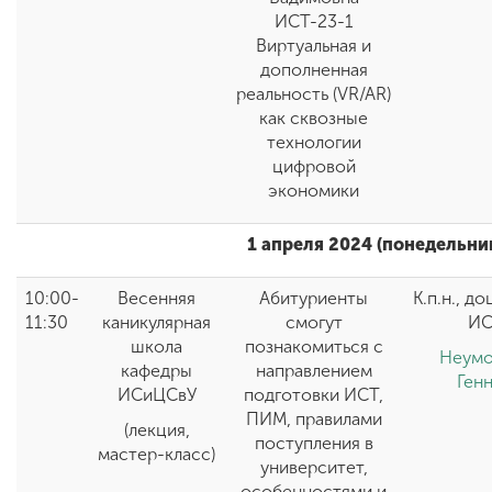
ИСТ-23-1
Виртуальная и
дополненная
реальность (VR/AR)
как сквозные
технологии
цифровой
экономики
1 апреля 2024 (понедельни
10:00-
Весенняя
Абитуриенты
К.п.н., д
11:30
каникулярная
смогут
ИС
школа
познакомиться с
Неумо
кафедры
направлением
Ген
ИСиЦСвУ
подготовки ИСТ,
ПИМ, правилами
(лекция,
поступления в
мастер-класс)
университет,
особенностями и