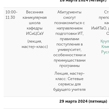
28 марта 2024 (четверг)
10:00-
Весенняя
Абитуриенты
Ст
11:30
каникулярная
смогут
преп
школа
познакомиться с
ка
кафедры
направлением
ИиИТвО, 
ИСиЦСвУ
подготовки ИТ,
правилами
(лекция,
Кру
поступления в
мастер-класс)
Кли
университет,
Рус
особенностями и
преимуществами
программы
Лекция, мастер-
класс: Сетевые
сервисы для
будущего учителя
29 марта 2024 (пятница)