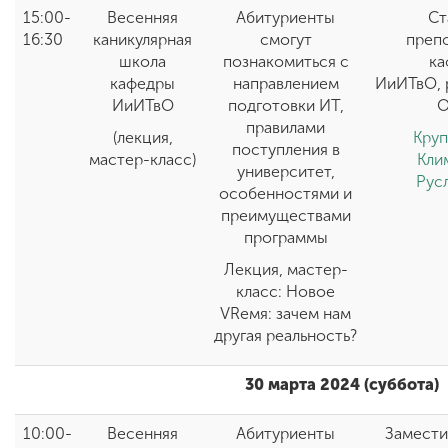
15:00-
Весенняя
Абитуриенты
Ст
16:30
каникулярная
смогут
преп
школа
познакомиться с
ка
кафедры
направлением
ИиИТвО, 
ИиИТвО
подготовки ИТ,
правилами
(лекция,
Кру
поступления в
мастер-класс)
Кли
университет,
Рус
особенностями и
преимуществами
программы
Лекция, мастер-
класс: Новое
VReмя: зачем нам
другая реальность?
30 марта 2024 (суббота)
10:00-
Весенняя
Абитуриенты
Замести