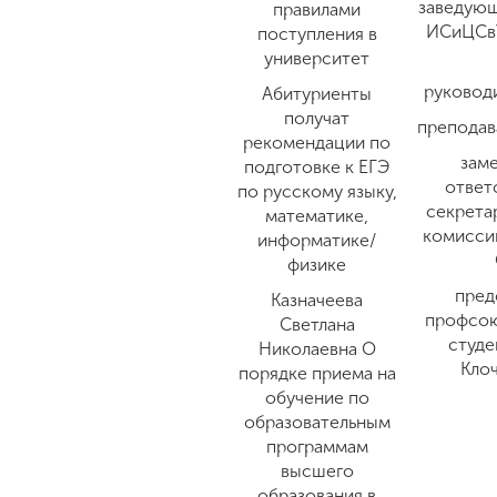
заведую
правилами
ИСиЦСвУ
поступления в
университет
руковод
Абитуриенты
получат
преподав
рекомендации по
зам
подготовке к ЕГЭ
ответ
по русскому языку,
секрета
математике,
комисси
информатике/
физике
пред
Казначеева
профсою
Светлана
студ
Николаевна О
Клоч
порядке приема на
обучение по
образовательным
программам
высшего
образования в