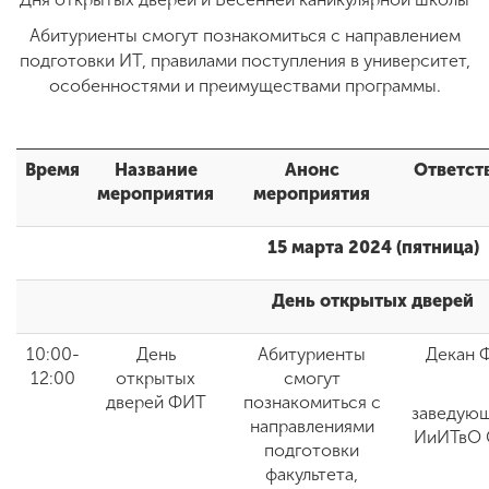
Абитуриенты смогут познакомиться с направлением
подготовки ИТ, правилами поступления в университет,
ENG
SPN
CHI
особенностями и преимуществами программы.
Время
Название
Анонс
Ответст
Приемная
мероприятия
мероприятия
комиссия
+7 (831) 262-26-20
15 марта 2024 (пятница)
День открытых дверей
10:00-
День
Абитуриенты
Декан 
12:00
открытых
смогут
дверей ФИТ
познакомиться с
заведую
направлениями
ИиИТвО 
подготовки
факультета,