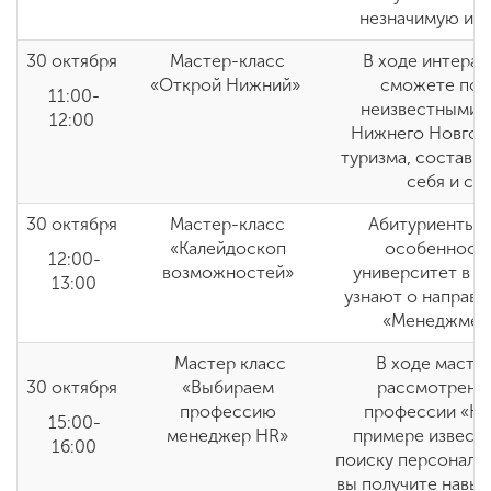
незначимую и з
30 октября
Мастер-класс
В ходе интерак
«Открой Нижний»
сможете поз
11:00-
неизвестными 
12:00
Нижнего Новгоро
туризма, состави
себя и св
30 октября
Мастер-класс
Абитуриенты п
«Калейдоскоп
особенностя
12:00-
возможностей»
университет в 20
13:00
узнают о направл
«Менеджмент
Мастер класс
В ходе мастер
30 октября
«Выбираем
рассмотрены 
профессию
профессии «HR
15:00-
менеджер НR»
примере извест
16:00
поиску персонала.
вы получите навык