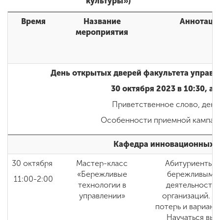
культуры»)
Время
Название
Аннотаци
мероприятия
День открытых дверей факультета управл
30 октября 2023 в 10:30, а
Приветственное слово, декан
Особенности приемной кампании
Кафедра инновационных 
30 октября
Мастер-класс
Абитуриенты п
«Бережливые
бережливыми 
11:00-2:00
технологии в
деятельности 
управлении»
организаций. Р
потерь и вариант
Научаться выд