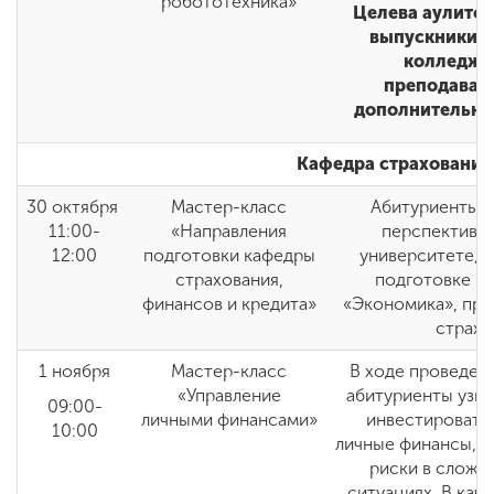
робототехника»
Целева аулитор
выпускники, 
колледжей
преподават
дополнительно
Кафедра страхования,
30 октября
Мастер-класс
Абитуриенты п
11:00-
«Направления
перспективам
12:00
подготовки кафедры
университете, а
страхования,
подготовке п
финансов и кредита»
«Экономика», пр
страхо
1 ноября
Мастер-класс
В ходе проведен
«Управление
абитуриенты узна
09:00-
личными финансами»
инвестировать
10:00
личные финансы, к
риски в сложн
ситуациях. В кач