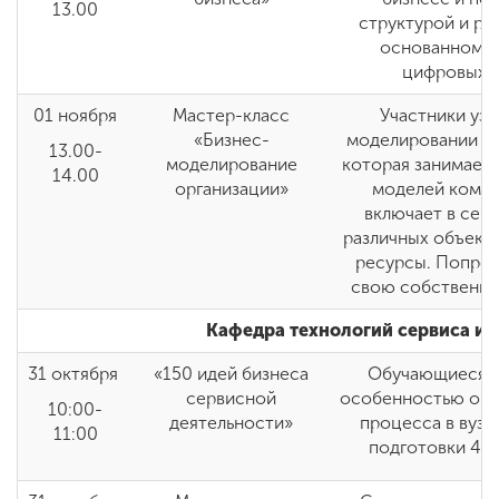
13.00
структурой и ра
основанном н
цифровых т
01 ноября
Мастер-класс
Участники узн
«Бизнес-
моделировании ка
13.00-
моделирование
которая занимает
14.00
организации»
моделей компа
включает в себ
различных объекто
ресурсы. Попроб
свою собственну
Кафедра технологий сервиса и 
31 октября
«150 идей бизнеса
Обучающиеся п
сервисной
особенностью орг
10:00-
деятельности»
процесса в вузе
11:00
подготовки 43.