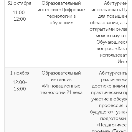
31 октября
Образовательный
Абитуриенты
интенсив «Цифровые
использовать Циф
11:00-
технологии в
для повышения
12:00
обучении»
образования, а та
открытыми онлайн
можно изучать 
Обучающиеся по
вопрос: «Как на
использовать
Интер
1 ноября
Образовательный
Абитуриенты п
интенсив
различными 
12:00-
«Инновационные
достижениями нау
13:00
технологии 21 века
практическим при
участие в обсужд
профессия: сп
будущего»; узнаю
подготовки п
«Педагогическо
профиль «Техноло