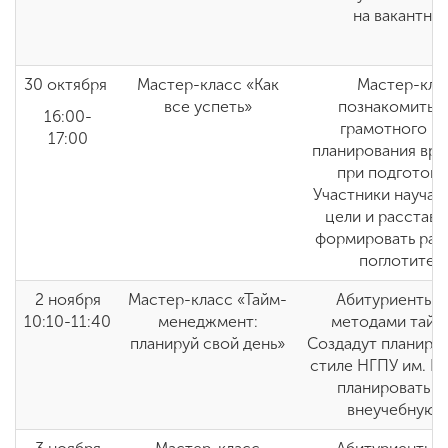
на вакантну
30 октября
Мастер-класс «Как
Мастер-кла
все успеть»
познакомиться
16:00-
грамотного и
17:00
планирования вре
при подготовк
Участники научат
цели и расставл
формировать расп
поглотител
2 ноября
Мастер-класс «Тайм-
Абитуриенты п
10:10-11:40
менеджмент:
методами тайм
планируй свой день»
Создадут планиро
стиле НГПУ им. К.
планировать с
внеучебную д