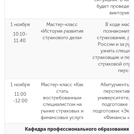
будет проведена
викторина 
1 ноября
Мастер-класс
В ходе маст
«История развития
познакомитес
10:10-
страхового дела»
страхования, ра
11.40
России и за ру
узнать специф
страховщик и пер
страховой отра
перспе
1 ноября
Мастер-класс «Как
Абитуриенты п
стать
перспективам
11:00
востребованным
университете, а
-12:00
специалистом на
подготовке п
рынке страховых и
подготовки: «Эко
финансовых услуг»
«Финансы и с
Кафедра профессионального образования и