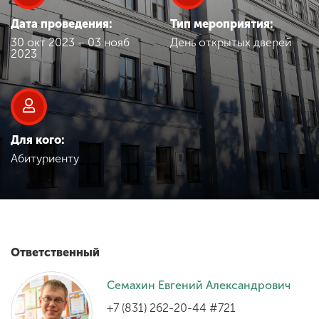
Обучение
Дата проведения:
Тип мероприятия:
30 окт 2023 – 03 нояб
День открытых дверей
Наука
2023
Международная
деятельность
Для кого:
Абитуриенту
Другие виды
деятельности
Студенческая жизнь
Ответственный
Сведения об
Семахин Евгений Александрович
образовательной
организации
+7 (831) 262-20-44 #721