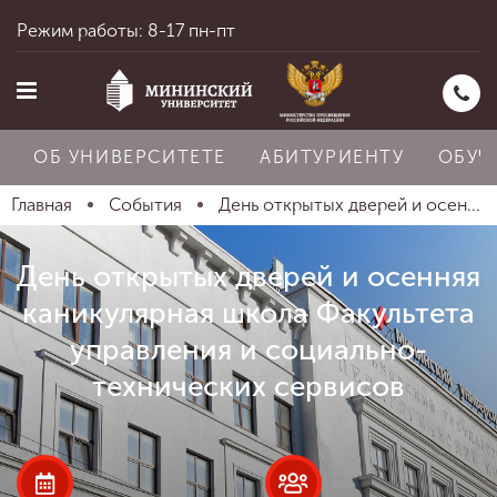
Режим работы: 8-17 пн-пт
ОБ УНИВЕРСИТЕТЕ
АБИТУРИЕНТУ
ОБУЧ
Главная
События
День открытых дверей и осен...
Главная
День открытых дверей и осенняя
каникулярная школа Факультета
Об университете
управления и социально-
технических сервисов
Абитуриенту