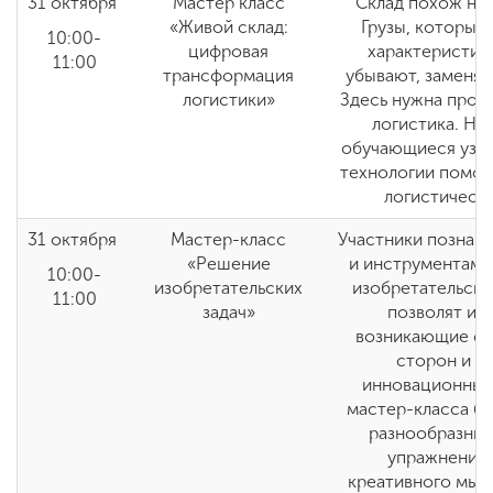
31 октября
Мастер класс
Склад похож на 
«Живой склад:
Грузы, которые
10:00-
цифровая
характеристик
11:00
трансформация
убывают, заменяю
логистики»
Здесь нужна прод
логистика. На
обучающиеся узна
технологии помог
логистическ
31 октября
Мастер-класс
Участники познак
«Решение
и инструментами
10:00-
изобретательских
изобретательски
11:00
задач»
позволят им
возникающие си
сторон и г
инновационные 
мастер-класса б
разнообразные
упражнения 
креативного мыш