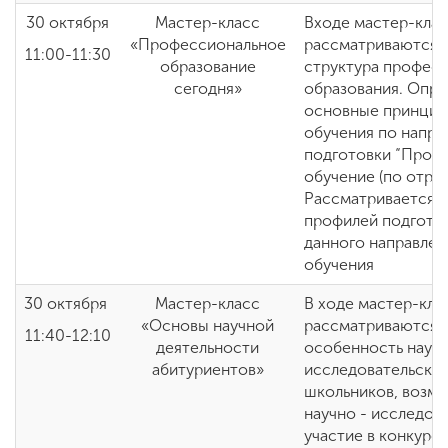
30 октября
Мастер-класс
Входе мастер-кла
«Профессиональное
рассматриваются 
11:00-11:30
образование
структура профес
сегодня»
образования. Опр
основные принцип
обучения по напр
подготовки “Проф
обучение (по отрас
Рассматривается х
профилей подготов
данного направлен
обучения
30 октября
Мастер-класс
В ходе мастер-кла
«Основы научной
рассматриваются 
11:40-12:10
деятельности
особенность науч
абитуриентов»
исследовательской
школьников, возмо
научно - исследов
участие в конкурс