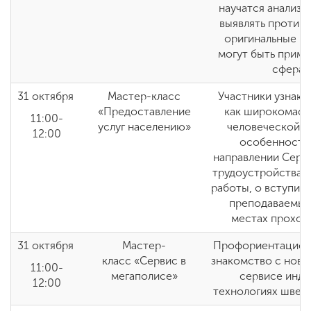
научатся анализи
выявлять противо
оригинальные р
могут быть приме
сферах
31 октября
Мастер-класс
Участники узнают
«Предоставление
как широкомасш
11:00-
услуг населению»
человеческой д
12:00
особенностях
направлении Серви
трудоустройства,
работы, о вступит
преподаваемых
местах прохож
31 октября
Мастер-
Профориентацион
класс «Сервис в
знакомство с новы
11:00-
мегаполисе»
сервисе инду
12:00
технологиях швей