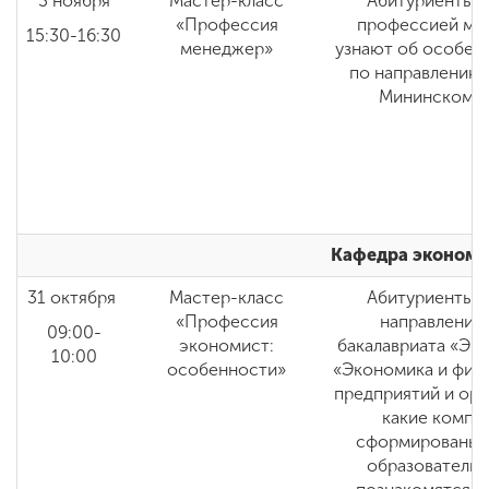
3 ноября
Мастер-класс
Абитуриенты п
«Профессия
профессией мен
15:30-16:30
менеджер»
узнают об особен
по направлению
Мининском у
Кафедра экономи
31
октября
Мастер-класс
Абитуриенты п
«Профессия
направление
09:00-
экономист:
бакалавриата «Эк
10:00
особенности»
«Экономика и фин
предприятий и орг
какие компе
сформированы в
образовательн