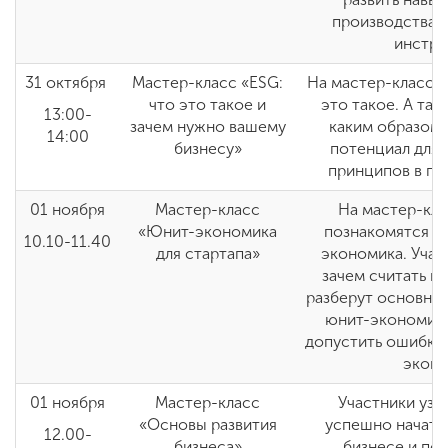
производства и
инстру
31 октября
Мастер-класс «ESG:
На мастер-классе 
что это такое и
это такое. А так
13:00-
зачем нужно вашему
каким образом
14:00
бизнесу»
потенциал для 
принципов в п
01 ноября
Мастер-класс
На мастер-кла
«Юнит-экономика
познакомятся с
10.10-11.40
для стартапа»
экономика. Учас
зачем считать ю
разберут основны
юнит-экономики,
допустить ошибки 
эконо
01 ноября
Мастер-класс
Участники узн
«Основы развития
успешно начать 
12.00-
бизнеса»
бизнесе и по