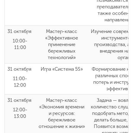
познакомятся с
преподавательс
также особенн
направления
31
октября
Мастер-класс
Изучение совреме
«Эффективное
инструментов
10:00-
применение
производства, а 
11:00
бережливых
внедрения на 
технологий»
органи
31
октября
Игра «Система 5S»
Формирование на
различных спос
11:00-
потерь и инструм
12:00
эффективно
31 октября
Мастер-класс
Задача — вовле
«Экономия времени
количество слушат
12:00-
и ресурсов:
подобрать методи
13:00
бережливое
делать больше, а
отношение к жизни»
Появится возможн
развить навы