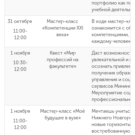
портфолио как под
учебной деятельно
31 октября
Мастер-класс
В ходе мастер-кла
«Компетенции XXI
ознакомится с об
11:00-
века»
компетенциями, к
12:00
каждому человеку 
1 ноября
Квест «Мир
Даст возможность 
профессий на
увлекательной и и
10:30-
факультете»
осознать привлека
12:00
получения образов
управления и соци
сервисов Мининско
Мероприятие соде
профессиональной
1 ноября
Мастер-класс «Моё
Мечтаешь учиться 
будущее в вузе»
Нижнего Новгород
11:00-
новые горизонты?
12:00
востребованную 