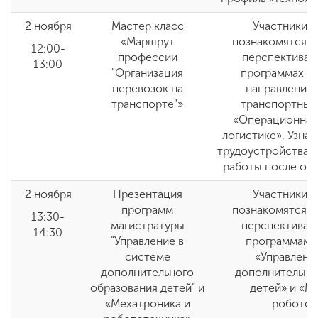
2 ноября
Мастер класс
Участники 
«Маршрут
познакомятся с
12:00-
профессии
перспективам
13:00
"Организация
программах ба
перевозок на
направлениям
транспорте"»
транспортных
«Операционная 
логистике». Узна
трудоустройства,
работы после око
2 ноября
Презентация
Участники 
программ
познакомятся с
13:30-
магистратуры
перспективам
14:30
"Управление в
программам 
системе
«Управлени
дополнительного
дополнительно
образования детей" и
детей» и «М
«Мехатроника и
роботот