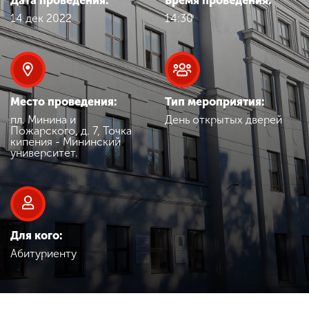
Дата проведения:
Время проведения:
Обучение
14 дек 2022
14:30
Наука
Международная
Место проведения:
Тип мероприятия:
деятельность
пл. Минина и
День открытых дверей
Пожарского, д. 7, Точка
кипения - Мининский
университет.
Другие виды
деятельности
Студенческая жизнь
Для кого:
Абитуриенту
Сведения об
образовательной
организации