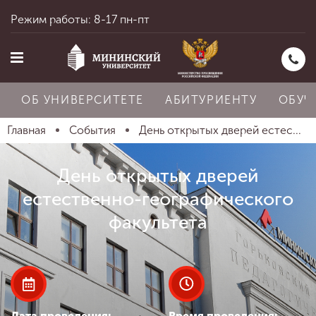
Режим работы: 8-17 пн-пт
ОБ УНИВЕРСИТЕТЕ
АБИТУРИЕНТУ
ОБУЧ
Главная
События
День открытых дверей естес...
Главная
День открытых дверей
естественно-географического
Об университете
факультета
Абитуриенту